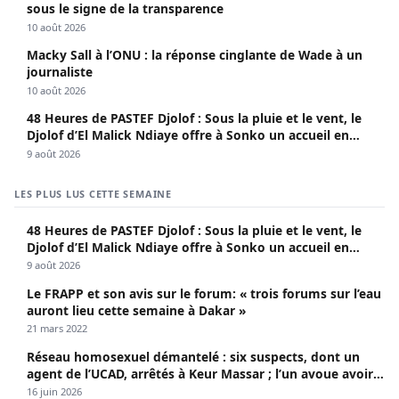
sous le signe de la transparence
10 août 2026
Macky Sall à l’ONU : la réponse cinglante de Wade à un
journaliste
10 août 2026
48 Heures de PASTEF Djolof : Sous la pluie et le vent, le
Djolof d’El Malick Ndiaye offre à Sonko un accueil en
apothéose
9 août 2026
LES PLUS LUS CETTE SEMAINE
48 Heures de PASTEF Djolof : Sous la pluie et le vent, le
Djolof d’El Malick Ndiaye offre à Sonko un accueil en
apothéose
9 août 2026
Le FRAPP et son avis sur le forum: « trois forums sur l’eau
auront lieu cette semaine à Dakar »
21 mars 2022
Réseau homosexuel démantelé : six suspects, dont un
agent de l’UCAD, arrêtés à Keur Massar ; l’un avoue avoir
propagé le VIH depuis 2018
16 juin 2026