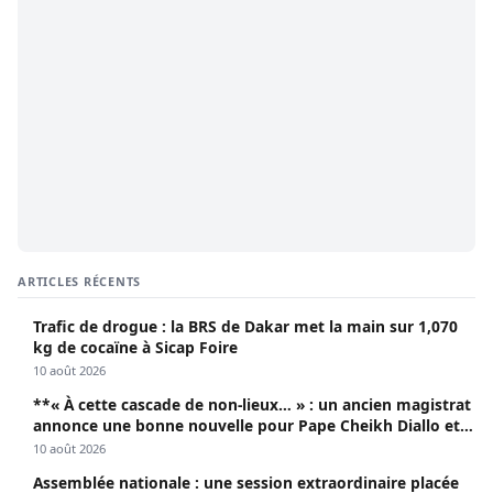
ARTICLES RÉCENTS
Trafic de drogue : la BRS de Dakar met la main sur 1,070
kg de cocaïne à Sicap Foire
10 août 2026
**« À cette cascade de non-lieux… » : un ancien magistrat
annonce une bonne nouvelle pour Pape Cheikh Diallo et
Cie**
10 août 2026
Assemblée nationale : une session extraordinaire placée