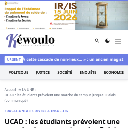
Aller au contenu
Rechercher
Men
Kéwoulo, le premier site d'information et d'investigation d
re
**« À cette cascade de non-lieux… » : un ancien magistrat 
URGENT
POLITIQUE
JUSTICE
SOCIÉTÉ
ENQUÊTE
ECONOMIE
Accueil
A LA UNE
UCAD : les étudiants prévoient une marche du campus jusqu’au Palais
(communiqué)
EDUCATION
FAITS DIVERS & INSOLITES
UCAD : les étudiants prévoient une