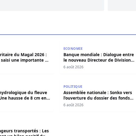
 victimes ce jeudi à Goudomp
itaire du Magal 2026 : la police a saisi une importante de q
Banque mondiale : Dialogue entre 
ECONOMIE
ritaire du Magal 2026 :
Banque mondiale : Dialogue entre
a saisi une importante de
le nouveau Directeur de Division
de drogue
pour le Sénégal et le Pr. Diomaye
6 août 2026
s indemnités de Pape Thiaw?
hydrologique du fleuve Sénégal : Une hausse de 8 cm en 24
Assemblée nationale : Sonko vers 
POLITIQUE
 hydrologique du fleuve
Assemblée nationale : Sonko vers
 Une hausse de 8 cm en
l’ouverture du dossier des fonds
 à Podor
secrets et de la déclaration de
6 août 2026
patrimoine
 réclame un calendrier électoral clair
geurs transportés : Les GTS dressent un bilan positif du Ma
ageurs transportés : Les