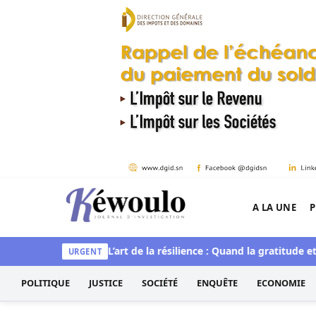
Aller au contenu
A LA UNE
P
Kéwoulo, le premier site d'information et d'inves
et spirituelle
L’art de la résilience : Quand la gratitude et l’ac
URGENT
POLITIQUE
JUSTICE
SOCIÉTÉ
ENQUÊTE
ECONOMIE