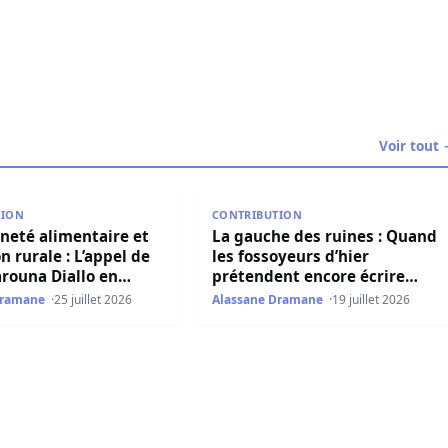
Voir tout
énomène totalement marginal…(Par Amadou BA)
é alimentaire et transition rurale : L’appel de Bocar Harou
La gauche des ruines : Quand les 
TION
CONTRIBUTION
neté alimentaire et
La gauche des ruines : Quand
n rurale : L’appel de
les fossoyeurs d’hier
rouna Diallo en
prétendent encore écrire
es coopératives
l’avenir du Sénégal ( Par
Dramane
25 juillet 2026
Alassane Dramane
19 juillet 2026
s
Ndiawar Diop)
e Diomaye Faye et Mcaky Sall à travailler ensemble