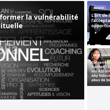
en force politique et spirituelle
L’art de la 
SOCIÉTÉ
sformer la vulnérabilité
L’art de 
l’accept
rituelle
opportu
Contentieux 
FAITS DIVER
Contentie
Garden : 
sur 420 mi
Aby Ndour
abus de b