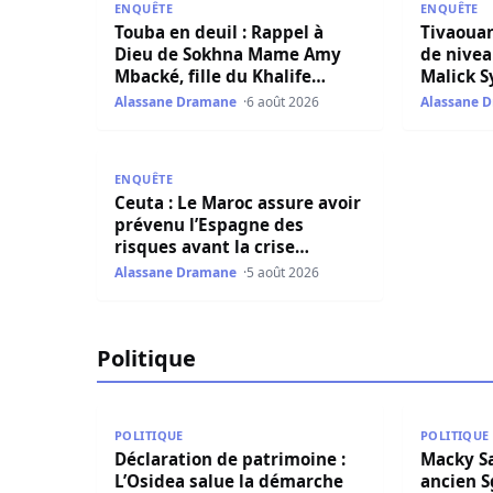
ENQUÊTE
ENQUÊTE
Touba en deuil : Rappel à
Tivaouan
Dieu de Sokhna Mame Amy
de nivea
Mbacké, fille du Khalife
Malick S
Général des Mourides
lundi
Alassane Dramane
6 août 2026
Alassane 
Ceuta : Le Maroc assure avoir prévenu l’Espagne
ENQUÊTE
Ceuta : Le Maroc assure avoir
prévenu l’Espagne des
risques avant la crise
migratoire
Alassane Dramane
5 août 2026
Politique
Déclaration de patrimoine : L’Osidea salue la d
Macky Sall 
POLITIQUE
POLITIQUE
Déclaration de patrimoine :
Macky Sall
L’Osidea salue la démarche
ancien S