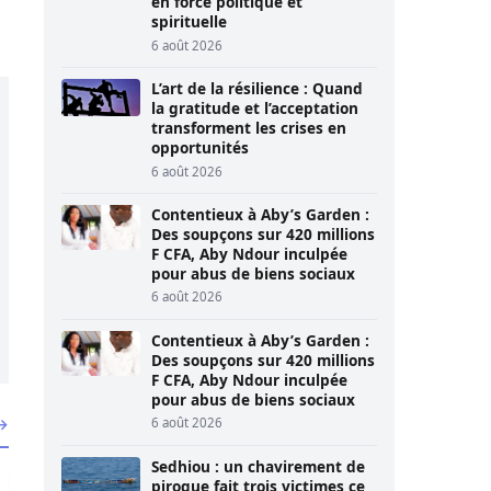
en force politique et
spirituelle
6 août 2026
L’art de la résilience : Quand
la gratitude et l’acceptation
transforment les crises en
opportunités
6 août 2026
Contentieux à Aby’s Garden :
Des soupçons sur 420 millions
F CFA, Aby Ndour inculpée
pour abus de biens sociaux
6 août 2026
Contentieux à Aby’s Garden :
Des soupçons sur 420 millions
F CFA, Aby Ndour inculpée
pour abus de biens sociaux
 →
6 août 2026
Sedhiou : un chavirement de
rationnel dès lundi
 lourdement condamnés pour offense au chef de l’Etat
pirogue fait trois victimes ce