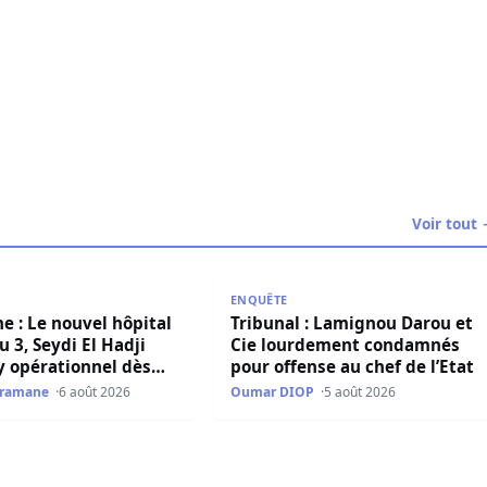
ko en justice par citation directe pour diffamation
Voir tout
 Amy Mbacké, fille du Khalife Général des Mourides
 Le nouvel hôpital de niveau 3, Seydi El Hadji Malick Sy opé
Tribunal : Lamignou Darou et Cie
ENQUÊTE
e : Le nouvel hôpital
Tribunal : Lamignou Darou et
u 3, Seydi El Hadji
Cie lourdement condamnés
y opérationnel dès
pour offense au chef de l’Etat
Dramane
6 août 2026
Oumar DIOP
5 août 2026
t d’orages sur une grande partie du pays