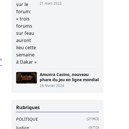
21 mars 2022
 →
rationnel dès lundi
 lourdement condamnés pour offense au chef de l’Etat
Amunra Casino, nouveau
phare du jeu en ligne mondial
28 février 2024
Rubriques
(21963)
POLITIQUE
(9715)
Justice