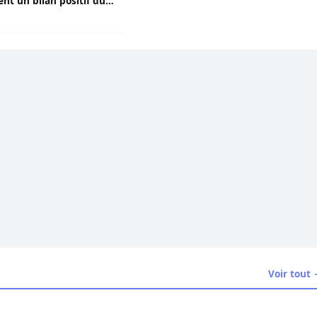
nt un bilan positif du
Voir tout
 Amy Mbacké, fille du Khalife Général des Mourides
 Le nouvel hôpital de niveau 3, Seydi El Hadji Malick Sy opé
Tribunal : Lamignou Darou et Cie