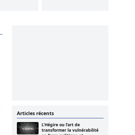
uantité de drogue
le nouveau Directeur de Division pour le Sénégal et le Pr.
 heures à Podor
l’ouverture du dossier des fonds secrets et de la déclarati
Articles récents
gal
L’Hégire ou l’art de
transformer la vulnérabilité