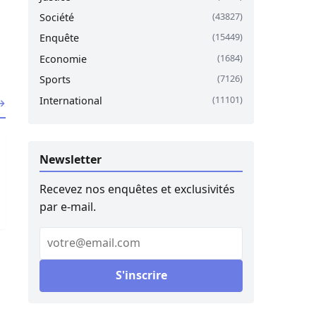
(43827)
Société
(15449)
Enquête
(1684)
Economie
(7126)
Sports
(11101)
International
 →
na Diallo en faveur des coopératives agricoles
fossoyeurs d’hier prétendent encore écrire l’avenir du Séné
Newsletter
Recevez nos enquêtes et exclusivités
par e-mail.
Votre e-mail
S'inscrire