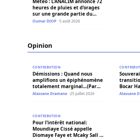
Météo : L’ANACIM annonce 72
heures de pluies et d’orages
sur une grande partie du
pays
Oumar DIOP
5 août 2026
Opinion
Démissions : Quand nous amplifions un épiph
Souverainet
CONTRIBUTION
CONTRIBU
Démissions : Quand nous
Souverai
amplifions un épiphénomène
transitio
totalement marginal…(Par
Bocar Ha
Amadou BA)
faveur d
Alassane Dramane
25 juillet 2026
Alassane 
agricole
Pour l’intérêt national: Moundiaye Cissé appell
CONTRIBUTION
Pour l’intérêt national:
Moundiaye Cissé appelle
Diomaye Faye et Mcaky Sall à