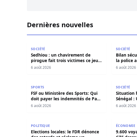
Dernières nouvelles
Sedhiou : un chavirement de pirogue fait trois
Bilan sécur
SOCIÉTÉ
SOCIÉTÉ
Sedhiou : un chavirement de
Bilan sécu
pirogue fait trois victimes ce jeudi
la police 
à Goudomp
quantité 
6 août 2026
6 août 2026
FSF ou Ministère des Sports: Qui doit payer le
Situation 
SPORTS
SOCIÉTÉ
FSF ou Ministère des Sports: Qui
Situation
doit payer les indemnités de Pape
Sénégal :
Thiaw?
24 heures
6 août 2026
6 août 2026
Elections locales: le FDR dénonce des retards et
9.600 voya
POLITIQUE
ÉCONOMIE
Elections locales: le FDR dénonce
9.600 voy