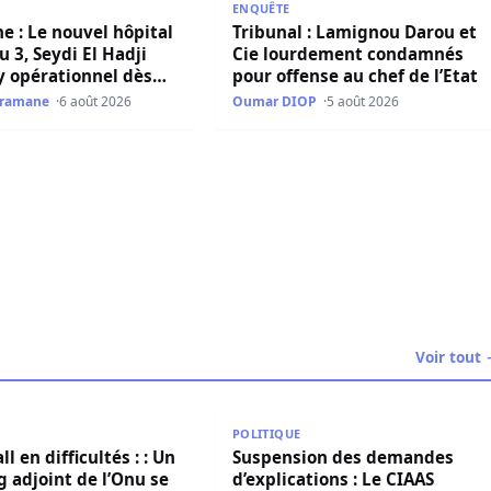
ENQUÊTE
e : Le nouvel hôpital
Tribunal : Lamignou Darou et
u 3, Seydi El Hadji
Cie lourdement condamnés
y opérationnel dès
pour offense au chef de l’Etat
Dramane
6 août 2026
Oumar DIOP
5 août 2026
 des risques avant la crise migratoire
Voir tout
émarche de l’Ofnac
en difficultés : : Un ancien Sg adjoint de l’Onu se lâche
Suspension des demandes d’explic
POLITIQUE
 en difficultés : : Un
Suspension des demandes
g adjoint de l’Onu se
d’explications : Le CIAAS