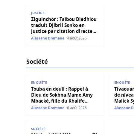
Ziguinchor : Taïbou Diedhiou traduit Djibril Son
JUSTICE
Ziguinchor : Taïbou Diedhiou
traduit Djibril Sonko en
justice par citation directe
pour diffamation
Alassane Dramane
4 août 2026
Société
Touba en deuil : Rappel à Dieu de Sokhna Mame
Tivaouane :
ENQUÊTE
ENQUÊTE
Touba en deuil : Rappel à
Tivaouan
Dieu de Sokhna Mame Amy
de nivea
Mbacké, fille du Khalife
Malick S
Général des Mourides
lundi
Alassane Dramane
6 août 2026
Alassane 
Météo : L’ANACIM annonce 72 heures de pluies e
SOCIÉTÉ