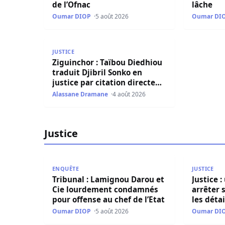
de l’Ofnac
lâche
Oumar DIOP
5 août 2026
Oumar DI
Ziguinchor : Taïbou Diedhiou traduit Djibril Son
JUSTICE
Ziguinchor : Taïbou Diedhiou
traduit Djibril Sonko en
justice par citation directe
pour diffamation
Alassane Dramane
4 août 2026
Justice
Tribunal : Lamignou Darou et Cie lourdement c
Justice : u
ENQUÊTE
JUSTICE
Tribunal : Lamignou Darou et
Justice :
Cie lourdement condamnés
arrêter
pour offense au chef de l’Etat
les déta
Oumar DIOP
5 août 2026
Oumar DI