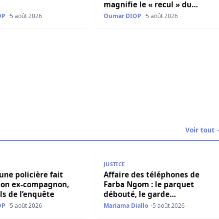
magnifie le « recul » du
ministre Mamadou Lamine
OP
5 août 2026
Oumar DIOP
5 août 2026
Dianté
ko en justice par citation directe pour diffamation
Voir tout
ondamnés pour offense au chef de l’Etat
ne policière fait arrêter son ex-compagnon, les détails de l’
Affaire des téléphones de Farba N
JUSTICE
 une policière fait
Affaire des téléphones de
 son ex-compagnon,
Farba Ngom : le parquet
ils de l’enquête
débouté, le garde
pénitentiaire libéré
OP
5 août 2026
Mariama Diallo
5 août 2026