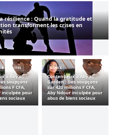
résilience : Quand la gratitude et l’acceptation transforment 
la résilience : Quand la gratitude et
ation transforment les crises en
nités
à Aby’s Garden : Des soupçons sur 420 millions F CFA, Aby
Contentieux à Aby’s Garden : Des soupço
S & INSOLITES
JUSTICE
ux à Aby’s
Contentieux à Aby’s
Des soupçons
Garden : Des soupçons
llions F CFA,
sur 420 millions F CFA,
 inculpée pour
Aby Ndour inculpée pour
iens sociaux
abus de biens sociaux