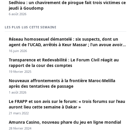
Sedhiou : un chavirement de pirogue fait trois victimes ce
jeudi à Goudomp
6 août 2026
LES PLUS LUS CETTE SEMAINE
Réseau homosexuel démantelé : six suspects, dont un
agent de l’UCAD, arrêtés à Keur Massar ; l’un avoue avoir
propagé le VIH depuis 2018
16 juin 2026
Transparence et Redevabilité : Le Forum Civil réagit au
rapport de la cour des comptes
19 février 2025
Nouveaux affrontements à la frontière Maroc-Melilla
après des tentatives de passage
1 août 2026
Le FRAPP et son avis sur le forum: « trois forums sur l’eau
auront lieu cette semaine à Dakar »
21 mars 2022
Amunra Casino, nouveau phare du jeu en ligne mondial
28 février 2024