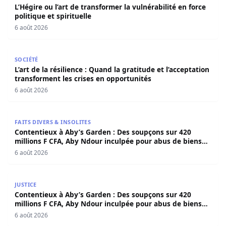
L’Hégire ou l’art de transformer la vulnérabilité en force
politique et spirituelle
6 août 2026
L’art de la résilience : Quand la gratitude et l’acceptatio
SOCIÉTÉ
L’art de la résilience : Quand la gratitude et l’acceptation
transforment les crises en opportunités
6 août 2026
Contentieux à Aby’s Garden : Des soupçons sur 420 milli
FAITS DIVERS & INSOLITES
Contentieux à Aby’s Garden : Des soupçons sur 420
millions F CFA, Aby Ndour inculpée pour abus de biens
sociaux
6 août 2026
Contentieux à Aby’s Garden : Des soupçons sur 420 milli
JUSTICE
Contentieux à Aby’s Garden : Des soupçons sur 420
millions F CFA, Aby Ndour inculpée pour abus de biens
sociaux
6 août 2026