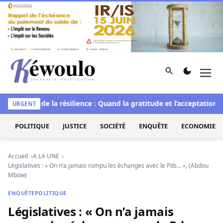
Aller au contenu
Rechercher
Men
Kéwoulo, le premier site d'information et d'investigation d
e
L’art de la résilience : Quand la gratitude et l’acceptation tr
URGENT
POLITIQUE
JUSTICE
SOCIÉTÉ
ENQUÊTE
ECONOMIE
Accueil
A LA UNE
Législatives : « On n’a jamais rompu les échanges avec le Pds… », (Abdou
Mbow)
ENQUÊTE
POLITIQUE
Législatives : « On n’a jamais