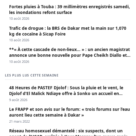
Fortes pluies à Touba : 39 millimètres enregistrés samedi,
les inondations refont surface
10 août 2026
Trafic de drogue : la BRS de Dakar met la main sur 1,070
kg de cocaïne à Sicap Foire
10 août 2026
**« À cette cascade de non-lieux… » : un ancien magistrat
annonce une bonne nouvelle pour Pape Cheikh Diallo et
Cie**
10 août 2026
LES PLUS LUS CETTE SEMAINE
48 Heures de PASTEF Djolof : Sous la pluie et le vent, le
Djolof d’El Malick Ndiaye offre à Sonko un accueil en
apothéose
9 août 2026
Le FRAPP et son avis sur le forum: « trois forums sur l’eau
auront lieu cette semaine à Dakar »
21 mars 2022
Réseau homosexuel démantelé : six suspects, dont un