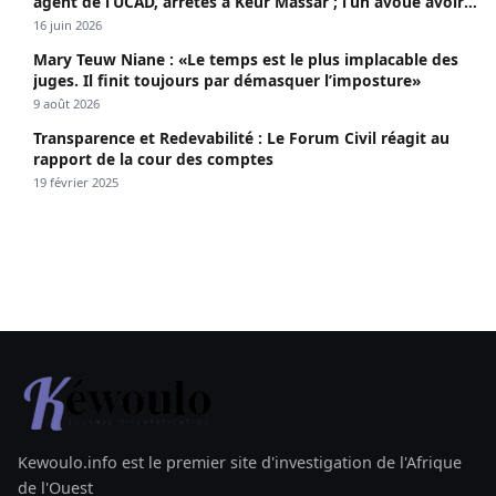
agent de l’UCAD, arrêtés à Keur Massar ; l’un avoue avoir
propagé le VIH depuis 2018
16 juin 2026
Mary Teuw Niane : «Le temps est le plus implacable des
juges. Il finit toujours par démasquer l’imposture»
9 août 2026
Transparence et Redevabilité : Le Forum Civil réagit au
rapport de la cour des comptes
19 février 2025
Kewoulo.info est le premier site d'investigation de l'Afrique
de l'Ouest