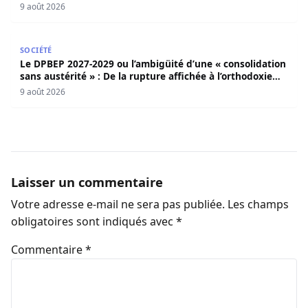
apothéose
9 août 2026
Le DPBEP 2027-2029 ou l’ambigüité d’une « consolidation s
SOCIÉTÉ
Le DPBEP 2027-2029 ou l’ambigüité d’une « consolidation
sans austérité » : De la rupture affichée à l’orthodoxie
budgétaire, une analyse critique de la trajectoire
9 août 2026
économique sénégalaise (Par Dr. Seydina Oumar Seye)
Laisser un commentaire
Votre adresse e-mail ne sera pas publiée.
Les champs
obligatoires sont indiqués avec
*
Commentaire
*