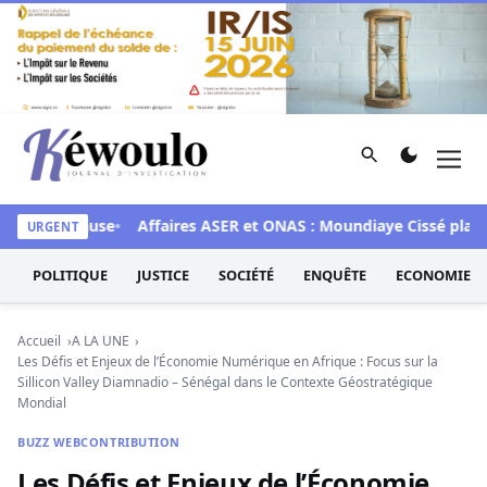
Aller au contenu
Rechercher
Men
Kéwoulo, le premier site d'information et d'investigation d
s en cause
Affaires ASER et ONAS : Moundiaye Cissé plaide po
URGENT
POLITIQUE
JUSTICE
SOCIÉTÉ
ENQUÊTE
ECONOMIE
Accueil
A LA UNE
Les Défis et Enjeux de l’Économie Numérique en Afrique : Focus sur la
Sillicon Valley Diamnadio – Sénégal dans le Contexte Géostratégique
Mondial
BUZZ WEB
CONTRIBUTION
Les Défis et Enjeux de l’Économie