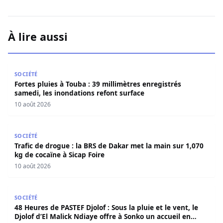
À lire aussi
Fortes pluies à Touba : 39 millimètres enregistrés samedi
SOCIÉTÉ
Fortes pluies à Touba : 39 millimètres enregistrés
samedi, les inondations refont surface
10 août 2026
Trafic de drogue : la BRS de Dakar met la main sur 1,070 
SOCIÉTÉ
Trafic de drogue : la BRS de Dakar met la main sur 1,070
kg de cocaïne à Sicap Foire
10 août 2026
48 Heures de PASTEF Djolof : Sous la pluie et le vent, le 
SOCIÉTÉ
48 Heures de PASTEF Djolof : Sous la pluie et le vent, le
Djolof d’El Malick Ndiaye offre à Sonko un accueil en