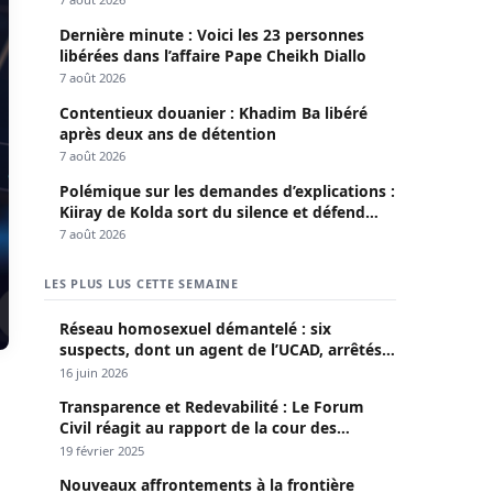
Dernière minute : Voici les 23 personnes
libérées dans l’affaire Pape Cheikh Diallo
7 août 2026
Contentieux douanier : Khadim Ba libéré
après deux ans de détention
7 août 2026
Polémique sur les demandes d’explications :
Kiiray de Kolda sort du silence et défend
Mamadou Lamine Dianté
7 août 2026
LES PLUS LUS CETTE SEMAINE
Réseau homosexuel démantelé : six
suspects, dont un agent de l’UCAD, arrêtés à
Keur Massar ; l’un avoue avoir propagé le
16 juin 2026
VIH depuis 2018
Transparence et Redevabilité : Le Forum
Civil réagit au rapport de la cour des
comptes
19 février 2025
Nouveaux affrontements à la frontière