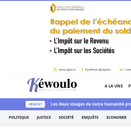
Aller au contenu
A LA UNE
P
Kéwoulo, le premier site d'information et d'inves
aye aussi blanchi
Les deux visages de notre humanité professio
URGENT
POLITIQUE
JUSTICE
SOCIÉTÉ
ENQUÊTE
ECONOMIE