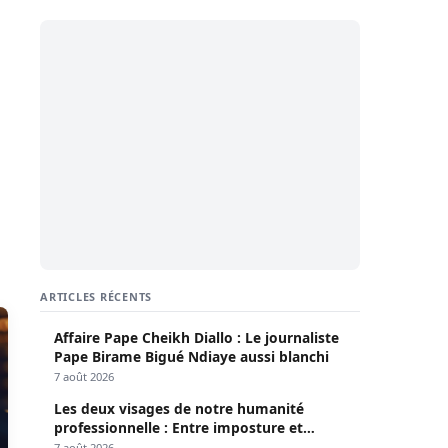
ARTICLES RÉCENTS
Affaire Pape Cheikh Diallo : Le journaliste
Pape Birame Bigué Ndiaye aussi blanchi
7 août 2026
Les deux visages de notre humanité
professionnelle : Entre imposture et
héroïsme silencieux (Par Pr Moussa Seydi)
7 août 2026