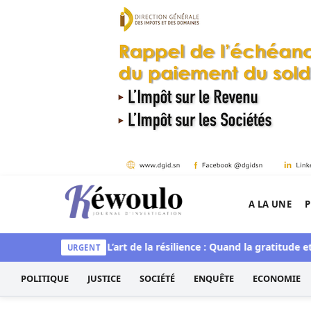
Aller au contenu
A LA UNE
P
Kéwoulo, le premier site d'information et d'inves
 et spirituelle
L’art de la résilience : Quand la gratitude et l’a
URGENT
POLITIQUE
JUSTICE
SOCIÉTÉ
ENQUÊTE
ECONOMIE