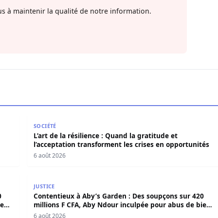
s à maintenir la qualité de notre information.
en force politique et spirituelle
L’art de la résilience : Quand la gratitude et l’acce
SOCIÉTÉ
L’art de la résilience : Quand la gratitude et
l’acceptation transforment les crises en opportunités
6 août 2026
420 millions F CFA, Aby Ndour inculpée pour abus de biens
Contentieux à Aby’s Garden : Des soupçons sur 420 
JUSTICE
0
Contentieux à Aby’s Garden : Des soupçons sur 420
iens
millions F CFA, Aby Ndour inculpée pour abus de biens
sociaux
6 août 2026