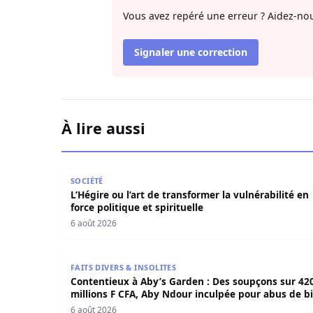
Vous avez repéré une erreur ? Aidez-nou
Signaler une correction
À lire aussi
L’Hégire ou l’art de transformer la vulnérabilité 
SOCIÉTÉ
L’Hégire ou l’art de transformer la vulnérabilité en
force politique et spirituelle
6 août 2026
Contentieux à Aby’s Garden : Des soupçons sur 
FAITS DIVERS & INSOLITES
Contentieux à Aby’s Garden : Des soupçons sur 42
millions F CFA, Aby Ndour inculpée pour abus de b
sociaux
6 août 2026