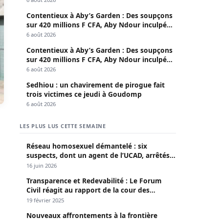
Contentieux à Aby’s Garden : Des soupçons
sur 420 millions F CFA, Aby Ndour inculpée
pour abus de biens sociaux
6 août 2026
Contentieux à Aby’s Garden : Des soupçons
sur 420 millions F CFA, Aby Ndour inculpée
pour abus de biens sociaux
6 août 2026
Sedhiou : un chavirement de pirogue fait
trois victimes ce jeudi à Goudomp
6 août 2026
LES PLUS LUS CETTE SEMAINE
Réseau homosexuel démantelé : six
suspects, dont un agent de l’UCAD, arrêtés à
Keur Massar ; l’un avoue avoir propagé le
16 juin 2026
VIH depuis 2018
Transparence et Redevabilité : Le Forum
Civil réagit au rapport de la cour des
comptes
19 février 2025
Nouveaux affrontements à la frontière