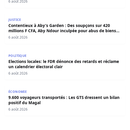
6 août 2026
Contentieux à Aby’s Garden : Des soupçons sur 420 milli
JUSTICE
Contentieux à Aby’s Garden : Des soupçons sur 420
millions F CFA, Aby Ndour inculpée pour abus de biens
sociaux
6 août 2026
Elections locales: le FDR dénonce des retards et réclame u
POLITIQUE
Elections locales: le FDR dénonce des retards et réclame
un calendrier électoral clair
6 août 2026
9.600 voyageurs transportés : Les GTS dressent un bilan 
ÉCONOMIE
9.600 voyageurs transportés : Les GTS dressent un bilan
positif du Magal
6 août 2026