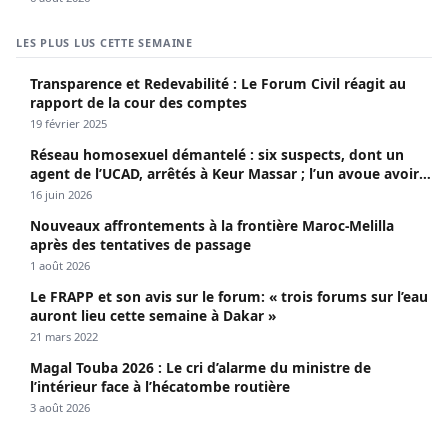
LES PLUS LUS CETTE SEMAINE
Transparence et Redevabilité : Le Forum Civil réagit au
rapport de la cour des comptes
19 février 2025
Réseau homosexuel démantelé : six suspects, dont un
agent de l’UCAD, arrêtés à Keur Massar ; l’un avoue avoir
propagé le VIH depuis 2018
16 juin 2026
Nouveaux affrontements à la frontière Maroc-Melilla
après des tentatives de passage
1 août 2026
Le FRAPP et son avis sur le forum: « trois forums sur l’eau
auront lieu cette semaine à Dakar »
21 mars 2022
Magal Touba 2026 : Le cri d’alarme du ministre de
l’intérieur face à l’hécatombe routière
3 août 2026