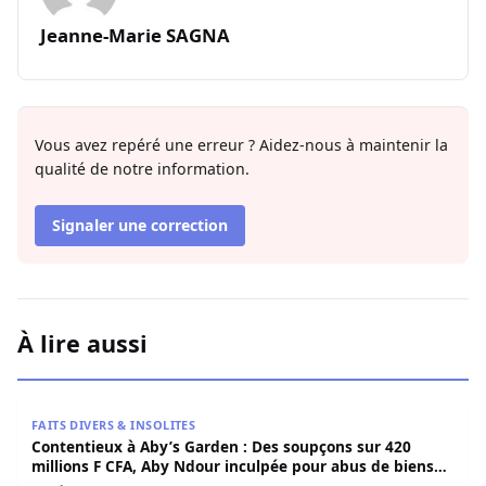
Jeanne-Marie SAGNA
Vous avez repéré une erreur ? Aidez-nous à maintenir la
qualité de notre information.
Signaler une correction
À lire aussi
Contentieux à Aby’s Garden : Des soupçons sur 420 milli
FAITS DIVERS & INSOLITES
Contentieux à Aby’s Garden : Des soupçons sur 420
millions F CFA, Aby Ndour inculpée pour abus de biens
sociaux