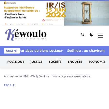
Aller au contenu
Rechercher
Men
Kéwoulo, le premier site d'information et d'investigation d
culpée pour abus de biens sociaux
Sedhiou : un chavirement de
URGENT
POLITIQUE
JUSTICE
SOCIÉTÉ
ENQUÊTE
ECONOMIE
Accueil
A LA UNE
Wally Seck sermonne la presse sénégalaise
PEOPLE