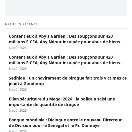
ARTICLES RÉCENTS
Contentieux à Aby’s Garden : Des soupçons sur 420
millions F CFA, Aby Ndour inculpée pour abus de biens
sociaux
6 août 2026
Contentieux à Aby’s Garden : Des soupçons sur 420
millions F CFA, Aby Ndour inculpée pour abus de biens
sociaux
6 août 2026
Sedhiou : un chavirement de pirogue fait trois victimes ce
jeudi à Goudomp
6 août 2026
Bilan sécuritaire du Magal 2026 : la police a saisi une
importante de quantité de drogue
6 août 2026
Banque mondiale : Dialogue entre le nouveau Directeur
de Division pour le Sénégal et le Pr. Diomaye
6 août 2026