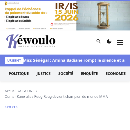
Aller au contenu
Rechercher
Men
Kéwoulo, le premier site d'information et d'investigation d
iawaye
Miss Sénégal : Amina Badiane rompt le silence et anno
URGENT
POLITIQUE
JUSTICE
SOCIÉTÉ
ENQUÊTE
ECONOMIE
Accueil
A LA UNE
Oumar Kane alias Reug-Reug devient champion du monde MMA
SPORTS