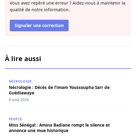
Vous avez repéré une erreur ? Aidez-nous à maintenir la
qualité de notre information.
Signaler une correction
À lire aussi
Nécrologie : Décès de l’imam Youssoupha Sarr de Guédi
NÉCROLOGIE
Nécrologie : Décès de l’imam Youssoupha Sarr de
Guédiawaye
8 août 2026
Miss Sénégal : Amina Badiane rompt le silence et annon
PEOPLE
Miss Sénégal : Amina Badiane rompt le silence et
annonce une mue historique