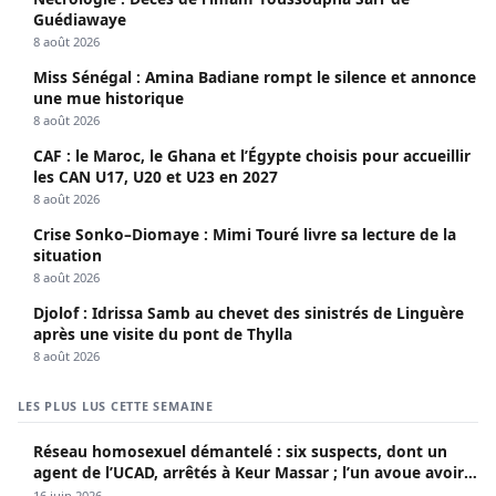
Guédiawaye
8 août 2026
Miss Sénégal : Amina Badiane rompt le silence et annonce
une mue historique
8 août 2026
CAF : le Maroc, le Ghana et l’Égypte choisis pour accueillir
les CAN U17, U20 et U23 en 2027
8 août 2026
Crise Sonko–Diomaye : Mimi Touré livre sa lecture de la
situation
8 août 2026
Djolof : Idrissa Samb au chevet des sinistrés de Linguère
après une visite du pont de Thylla
8 août 2026
LES PLUS LUS CETTE SEMAINE
Réseau homosexuel démantelé : six suspects, dont un
agent de l’UCAD, arrêtés à Keur Massar ; l’un avoue avoir
propagé le VIH depuis 2018
16 juin 2026