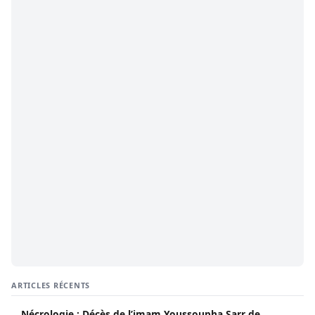
ARTICLES RÉCENTS
Nécrologie : Décès de l’imam Youssoupha Sarr de