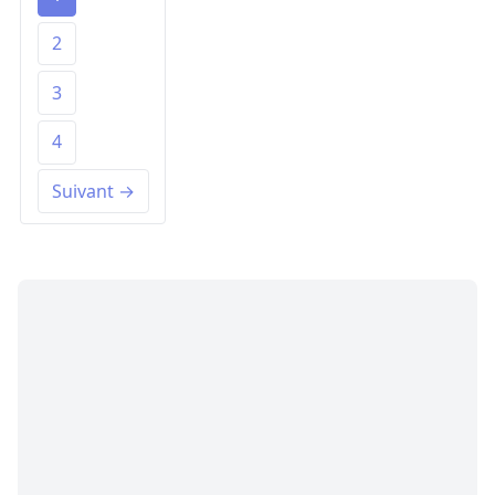
2
3
4
Suivant →