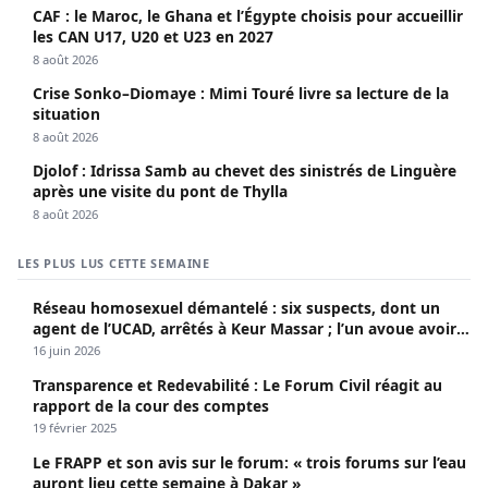
CAF : le Maroc, le Ghana et l’Égypte choisis pour accueillir
les CAN U17, U20 et U23 en 2027
8 août 2026
Crise Sonko–Diomaye : Mimi Touré livre sa lecture de la
situation
8 août 2026
Djolof : Idrissa Samb au chevet des sinistrés de Linguère
après une visite du pont de Thylla
8 août 2026
LES PLUS LUS CETTE SEMAINE
Réseau homosexuel démantelé : six suspects, dont un
agent de l’UCAD, arrêtés à Keur Massar ; l’un avoue avoir
propagé le VIH depuis 2018
16 juin 2026
Transparence et Redevabilité : Le Forum Civil réagit au
rapport de la cour des comptes
19 février 2025
Le FRAPP et son avis sur le forum: « trois forums sur l’eau
auront lieu cette semaine à Dakar »