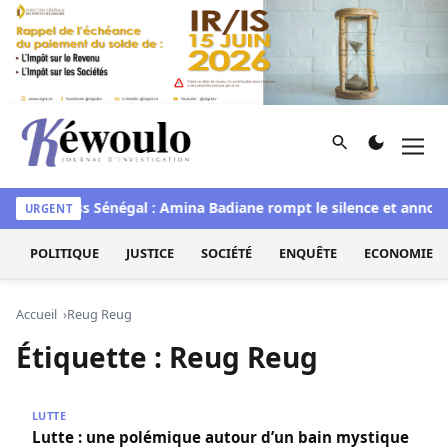
Aller au contenu
Rechercher
Men
Kéwoulo, le premier site d'information et d'investigation d
waye
Miss Sénégal : Amina Badiane rompt le silence et annonc
URGENT
POLITIQUE
JUSTICE
SOCIÉTÉ
ENQUÊTE
ECONOMIE
Accueil
Reug Reug
Étiquette :
Reug Reug
Lutte : une polémique autour d’un bain mystique de Reug
LUTTE
Lutte : une polémique autour d’un bain mystique