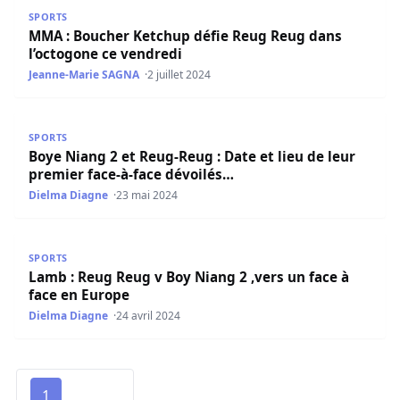
MMA : Boucher Ketchup défie Reug Reug dans l’octogone
SPORTS
MMA : Boucher Ketchup défie Reug Reug dans
l’octogone ce vendredi
Jeanne-Marie SAGNA
2 juillet 2024
Boye Niang 2 et Reug-Reug : Date et lieu de leur premier 
SPORTS
Boye Niang 2 et Reug-Reug : Date et lieu de leur
premier face-à-face dévoilés…
Dielma Diagne
23 mai 2024
Lamb : Reug Reug v Boy Niang 2 ,vers un face à face en 
SPORTS
Lamb : Reug Reug v Boy Niang 2 ,vers un face à
face en Europe
Dielma Diagne
24 avril 2024
1