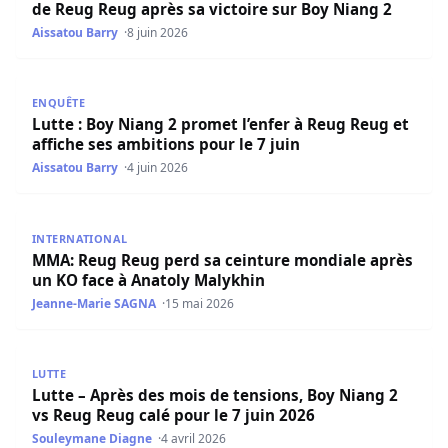
de Reug Reug après sa victoire sur Boy Niang 2
Aissatou Barry
8 juin 2026
Lutte : Boy Niang 2 promet l’enfer à Reug Reug et affiche 
ENQUÊTE
Lutte : Boy Niang 2 promet l’enfer à Reug Reug et
affiche ses ambitions pour le 7 juin
Aissatou Barry
4 juin 2026
MMA: Reug Reug perd sa ceinture mondiale après un KO 
INTERNATIONAL
MMA: Reug Reug perd sa ceinture mondiale après
un KO face à Anatoly Malykhin
Jeanne-Marie SAGNA
15 mai 2026
Lutte – Après des mois de tensions, Boy Niang 2 vs Reug R
LUTTE
Lutte – Après des mois de tensions, Boy Niang 2
vs Reug Reug calé pour le 7 juin 2026
Souleymane Diagne
4 avril 2026