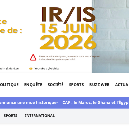
OLITIQUE
ENQUÊTE
SOCIÉTÉ
SPORTS
BUZZ WEB
ACTUA
tigation de l'Afrique.
nce une mue historique
CAF : le Maroc, le Ghana et l’Égypte cho
SPORTS
INTERNATIONAL