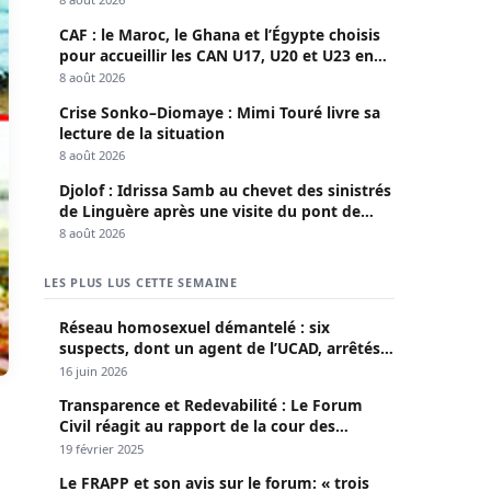
CAF : le Maroc, le Ghana et l’Égypte choisis
pour accueillir les CAN U17, U20 et U23 en
2027
8 août 2026
Crise Sonko–Diomaye : Mimi Touré livre sa
lecture de la situation
8 août 2026
Djolof : Idrissa Samb au chevet des sinistrés
de Linguère après une visite du pont de
Thylla
8 août 2026
LES PLUS LUS CETTE SEMAINE
Réseau homosexuel démantelé : six
suspects, dont un agent de l’UCAD, arrêtés à
Keur Massar ; l’un avoue avoir propagé le
16 juin 2026
VIH depuis 2018
Transparence et Redevabilité : Le Forum
Civil réagit au rapport de la cour des
comptes
19 février 2025
Le FRAPP et son avis sur le forum: « trois