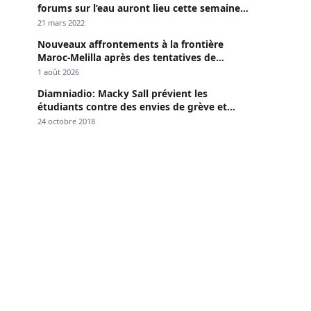
forums sur l’eau auront lieu cette semaine à
Dakar »
21 mars 2022
Nouveaux affrontements à la frontière
Maroc-Melilla après des tentatives de
passage
1 août 2026
Diamniadio: Macky Sall prévient les
étudiants contre des envies de grève et
menace
24 octobre 2018