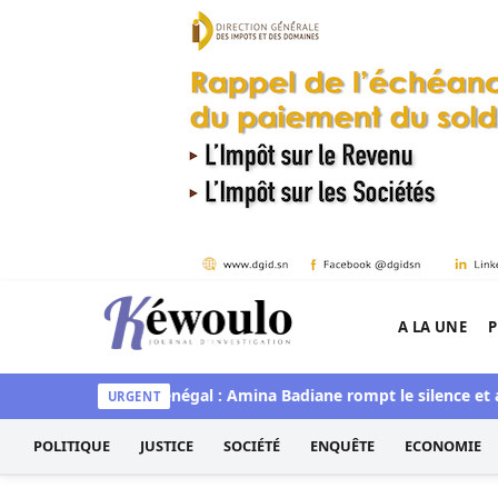
Aller au contenu
A LA UNE
P
Kéwoulo, le premier site d'information et d'inves
iawaye
Miss Sénégal : Amina Badiane rompt le silence et anno
URGENT
POLITIQUE
JUSTICE
SOCIÉTÉ
ENQUÊTE
ECONOMIE