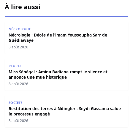
À lire aussi
Nécrologie : Décès de l’imam Youssoupha Sarr de Guédi
NÉCROLOGIE
Nécrologie : Décès de l’imam Youssoupha Sarr de
Guédiawaye
8 août 2026
Miss Sénégal : Amina Badiane rompt le silence et annon
PEOPLE
Miss Sénégal : Amina Badiane rompt le silence et
annonce une mue historique
8 août 2026
Restitution des terres à Ndingler : Seydi Gassama salue 
SOCIÉTÉ
Restitution des terres à Ndingler : Seydi Gassama salue
le processus engagé
8 août 2026