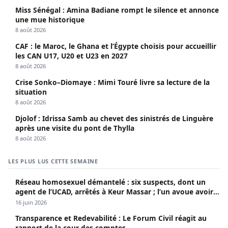
Miss Sénégal : Amina Badiane rompt le silence et annonce
une mue historique
8 août 2026
CAF : le Maroc, le Ghana et l’Égypte choisis pour accueillir
les CAN U17, U20 et U23 en 2027
8 août 2026
Crise Sonko–Diomaye : Mimi Touré livre sa lecture de la
situation
8 août 2026
Djolof : Idrissa Samb au chevet des sinistrés de Linguère
après une visite du pont de Thylla
8 août 2026
LES PLUS LUS CETTE SEMAINE
Réseau homosexuel démantelé : six suspects, dont un
agent de l’UCAD, arrêtés à Keur Massar ; l’un avoue avoir
propagé le VIH depuis 2018
16 juin 2026
Transparence et Redevabilité : Le Forum Civil réagit au
rapport de la cour des comptes