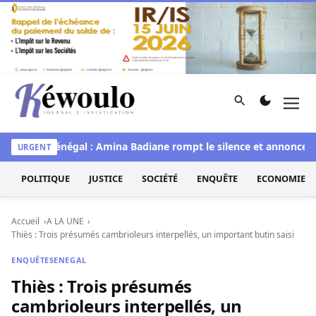
Aller au contenu
Rechercher
Men
Kéwoulo, le premier site d'information et d'investigation d
Miss Sénégal : Amina Badiane rompt le silence et annonce une
URGENT
POLITIQUE
JUSTICE
SOCIÉTÉ
ENQUÊTE
ECONOMIE
Accueil
A LA UNE
Thiès : Trois présumés cambrioleurs interpellés, un important butin saisi
ENQUÊTE
SENEGAL
Thiès : Trois présumés
cambrioleurs interpellés, un