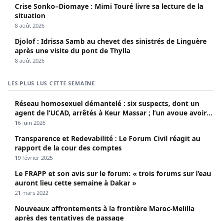
Crise Sonko–Diomaye : Mimi Touré livre sa lecture de la
situation
8 août 2026
Djolof : Idrissa Samb au chevet des sinistrés de Linguère
après une visite du pont de Thylla
8 août 2026
LES PLUS LUS CETTE SEMAINE
Réseau homosexuel démantelé : six suspects, dont un
agent de l’UCAD, arrêtés à Keur Massar ; l’un avoue avoir
propagé le VIH depuis 2018
16 juin 2026
Transparence et Redevabilité : Le Forum Civil réagit au
rapport de la cour des comptes
19 février 2025
Le FRAPP et son avis sur le forum: « trois forums sur l’eau
auront lieu cette semaine à Dakar »
21 mars 2022
Nouveaux affrontements à la frontière Maroc-Melilla
après des tentatives de passage