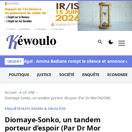
Aller au contenu
Rechercher
Men
Kéwoulo, le premier site d'information et d'investigation d
Miss Sénégal : Amina Badiane rompt le silence et annonce une m
URGENT
POLITIQUE
JUSTICE
SOCIÉTÉ
ENQUÊTE
ECONOMIE
Accueil
A LA UNE
Diomaye-Sonko, un tandem porteur d’espoir (Par Dr Mor NGOM)
ENQUÊTE
FAITS DIVERS & INSOLITES
Diomaye-Sonko, un tandem
porteur d’espoir (Par Dr Mor