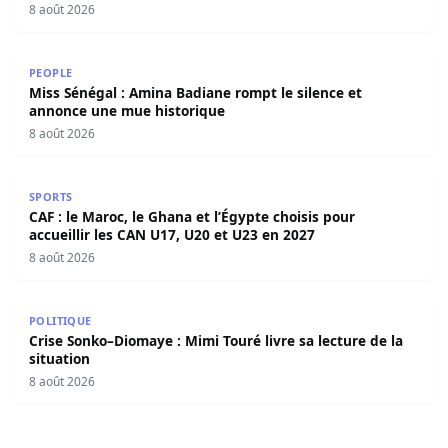
8 août 2026
Miss Sénégal : Amina Badiane rompt le silence et annon
PEOPLE
Miss Sénégal : Amina Badiane rompt le silence et
annonce une mue historique
8 août 2026
CAF : le Maroc, le Ghana et l’Égypte choisis pour accueill
SPORTS
CAF : le Maroc, le Ghana et l’Égypte choisis pour
accueillir les CAN U17, U20 et U23 en 2027
8 août 2026
Crise Sonko–Diomaye : Mimi Touré livre sa lecture de la s
POLITIQUE
Crise Sonko–Diomaye : Mimi Touré livre sa lecture de la
situation
8 août 2026