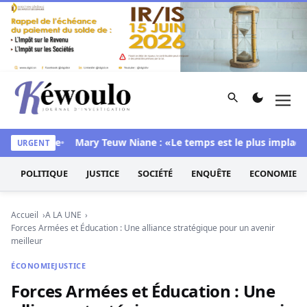
Aller au contenu
Rechercher
Men
Kéwoulo, le premier site d'information et d'investigation d
sa chambre
Mary Teuw Niane : «Le temps est le plus implacable 
URGENT
POLITIQUE
JUSTICE
SOCIÉTÉ
ENQUÊTE
ECONOMIE
Accueil
A LA UNE
Forces Armées et Éducation : Une alliance stratégique pour un avenir
meilleur
ÉCONOMIE
JUSTICE
Forces Armées et Éducation : Une