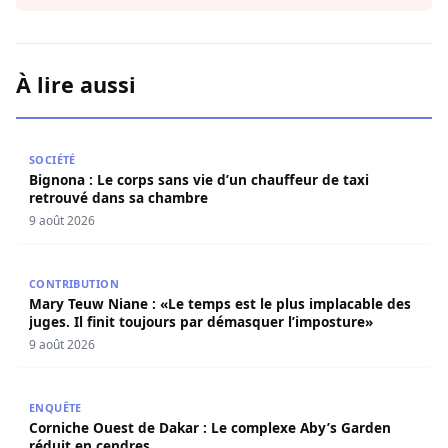
À lire aussi
Bignona : Le corps sans vie d’un chauffeur de taxi retro
SOCIÉTÉ
Bignona : Le corps sans vie d’un chauffeur de taxi
retrouvé dans sa chambre
9 août 2026
Mary Teuw Niane : «Le temps est le plus implacable des ju
CONTRIBUTION
Mary Teuw Niane : «Le temps est le plus implacable des
juges. Il finit toujours par démasquer l’imposture»
9 août 2026
Corniche Ouest de Dakar : Le complexe Aby’s Garden réd
ENQUÊTE
Corniche Ouest de Dakar : Le complexe Aby’s Garden
réduit en cendres