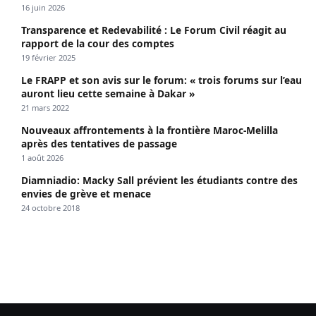
propagé le VIH depuis 2018
16 juin 2026
Transparence et Redevabilité : Le Forum Civil réagit au
rapport de la cour des comptes
19 février 2025
Le FRAPP et son avis sur le forum: « trois forums sur l’eau
auront lieu cette semaine à Dakar »
21 mars 2022
Nouveaux affrontements à la frontière Maroc-Melilla
après des tentatives de passage
1 août 2026
Diamniadio: Macky Sall prévient les étudiants contre des
envies de grève et menace
24 octobre 2018