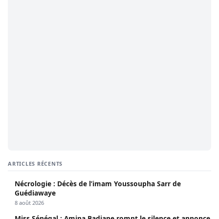
ARTICLES RÉCENTS
Nécrologie : Décès de l’imam Youssoupha Sarr de
Guédiawaye
8 août 2026
Miss Sénégal : Amina Badiane rompt le silence et annonce