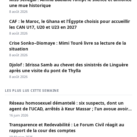
une mue historique
8 août 2026
CAF : le Maroc, le Ghana et l’Égypte choisis pour accueillir
les CAN U17, U20 et U23 en 2027
8 août 2026
Crise Sonko–Diomaye : Mimi Touré livre sa lecture de la
situation
8 août 2026
Djolof : Idrissa Samb au chevet des sinistrés de Linguère
après une visite du pont de Thylla
8 août 2026
LES PLUS LUS CETTE SEMAINE
Réseau homosexuel démantelé : six suspects, dont un
agent de l’UCAD, arrêtés à Keur Massar ; l’un avoue avoir
propagé le VIH depuis 2018
16 juin 2026
Transparence et Redevabilité : Le Forum Civil réagit au
rapport de la cour des comptes
19 février 2025