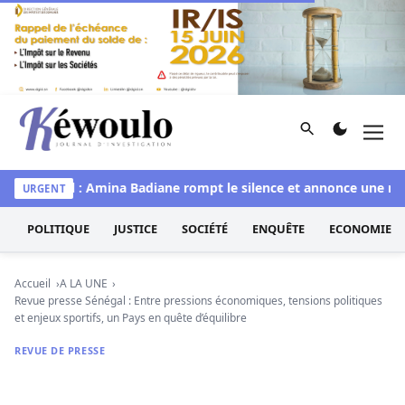
Aller au contenu
Rechercher
Men
Kéwoulo, le premier site d'information et d'investigation d
 Sénégal : Amina Badiane rompt le silence et annonce une mue h
URGENT
POLITIQUE
JUSTICE
SOCIÉTÉ
ENQUÊTE
ECONOMIE
Accueil
A LA UNE
Revue presse Sénégal : Entre pressions économiques, tensions politiques
et enjeux sportifs, un Pays en quête d’équilibre
REVUE DE PRESSE