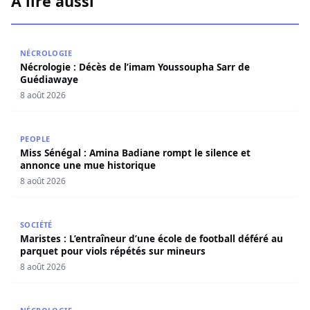
À lire aussi
Nécrologie : Décès de l’imam Youssoupha Sarr de Guédi
NÉCROLOGIE
Nécrologie : Décès de l’imam Youssoupha Sarr de
Guédiawaye
8 août 2026
Miss Sénégal : Amina Badiane rompt le silence et annon
PEOPLE
Miss Sénégal : Amina Badiane rompt le silence et
annonce une mue historique
8 août 2026
Maristes : L’entraîneur d’une école de football déféré au
SOCIÉTÉ
Maristes : L’entraîneur d’une école de football déféré au
parquet pour viols répétés sur mineurs
8 août 2026
Nécrologie : Décès de Djibril Dièye, animateur de l’émiss