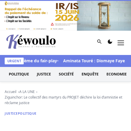
Aller au contenu
Rechercher
Men
Kéwoulo, le premier site d'information et d'investigation d
ous le thème du fair-play
Aminata Touré : Diomaye Faye «a toute
URGENT
POLITIQUE
JUSTICE
SOCIÉTÉ
ENQUÊTE
ECONOMIE
Accueil
A LA UNE
Ziguinchor: Le collectif des martyrs du PROJET déchire la loi d’amnistie et
réclame justice
JUSTICE
POLITIQUE