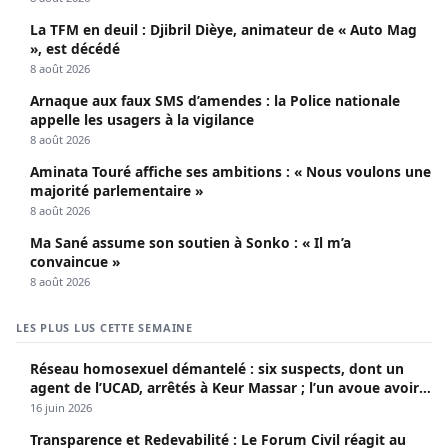
La TFM en deuil : Djibril Dièye, animateur de « Auto Mag
», est décédé
8 août 2026
Arnaque aux faux SMS d’amendes : la Police nationale
appelle les usagers à la vigilance
8 août 2026
Aminata Touré affiche ses ambitions : « Nous voulons une
majorité parlementaire »
8 août 2026
Ma Sané assume son soutien à Sonko : « Il m’a
convaincue »
8 août 2026
LES PLUS LUS CETTE SEMAINE
Réseau homosexuel démantelé : six suspects, dont un
agent de l’UCAD, arrêtés à Keur Massar ; l’un avoue avoir
propagé le VIH depuis 2018
16 juin 2026
Transparence et Redevabilité : Le Forum Civil réagit au