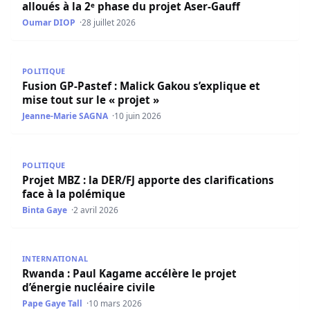
alloués à la 2ᵉ phase du projet Aser-Gauff
Oumar DIOP
28 juillet 2026
Fusion GP-Pastef : Malick Gakou s’explique et mise tout su
POLITIQUE
Fusion GP-Pastef : Malick Gakou s’explique et
mise tout sur le « projet »
Jeanne-Marie SAGNA
10 juin 2026
Projet MBZ : la DER/FJ apporte des clarifications face à l
POLITIQUE
Projet MBZ : la DER/FJ apporte des clarifications
face à la polémique
Binta Gaye
2 avril 2026
Rwanda : Paul Kagame accélère le projet d’énergie nucléai
INTERNATIONAL
Rwanda : Paul Kagame accélère le projet
d’énergie nucléaire civile
Pape Gaye Tall
10 mars 2026