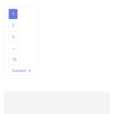
1
2
3
…
10
Suivant →