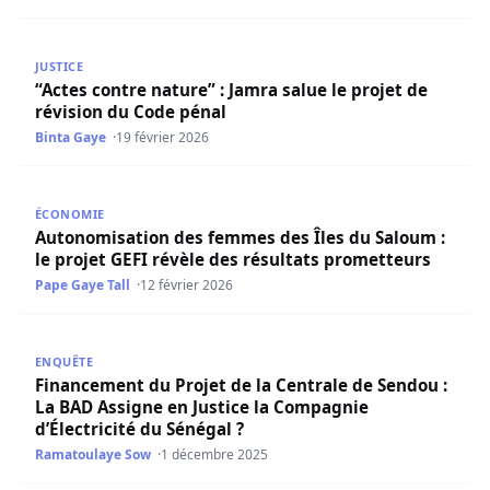
“Actes contre nature” : Jamra salue le projet de révision 
JUSTICE
“Actes contre nature” : Jamra salue le projet de
révision du Code pénal
Binta Gaye
19 février 2026
Autonomisation des femmes des Îles du Saloum : le proje
ÉCONOMIE
Autonomisation des femmes des Îles du Saloum :
le projet GEFI révèle des résultats prometteurs
Pape Gaye Tall
12 février 2026
Financement du Projet de la Centrale de Sendou : La BAD 
ENQUÊTE
Financement du Projet de la Centrale de Sendou :
La BAD Assigne en Justice la Compagnie
d’Électricité du Sénégal ?
Ramatoulaye Sow
1 décembre 2025