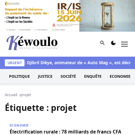
Aller au contenu
Rechercher
Men
Kéwoulo, le premier site d'information et d'investigation d
 en deuil : Djibril Dièye, animateur de « Auto Mag », est décédé
URGENT
POLITIQUE
JUSTICE
SOCIÉTÉ
ENQUÊTE
ECONOMIE
Accueil
projet
Étiquette :
projet
Électrification rurale : 78 milliards de francs CFA alloués 
ECONOMIE
Électrification rurale : 78 milliards de francs CFA