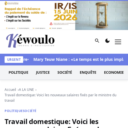
Aller au contenu
Rechercher
Men
Kéwoulo, le premier site d'information et d'investigation d
 sa chambre
Mary Teuw Niane : «Le temps est le plus implacable
URGENT
POLITIQUE
JUSTICE
SOCIÉTÉ
ENQUÊTE
ECONOMIE
Accueil
A LA UNE
Travail domestique: Voici les nouveaux salaires fixés par le ministre du
travail
POLITIQUE
SOCIÉTÉ
Travail domestique: Voici les