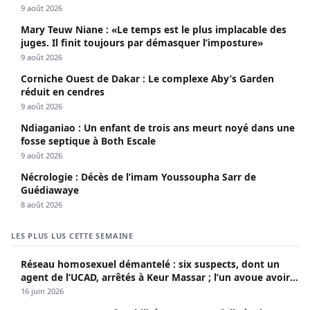
9 août 2026
Mary Teuw Niane : «Le temps est le plus implacable des
juges. Il finit toujours par démasquer l’imposture»
9 août 2026
Corniche Ouest de Dakar : Le complexe Aby’s Garden
réduit en cendres
9 août 2026
Ndiaganiao : Un enfant de trois ans meurt noyé dans une
fosse septique à Both Escale
9 août 2026
Nécrologie : Décès de l’imam Youssoupha Sarr de
Guédiawaye
8 août 2026
LES PLUS LUS CETTE SEMAINE
Réseau homosexuel démantelé : six suspects, dont un
agent de l’UCAD, arrêtés à Keur Massar ; l’un avoue avoir
propagé le VIH depuis 2018
16 juin 2026