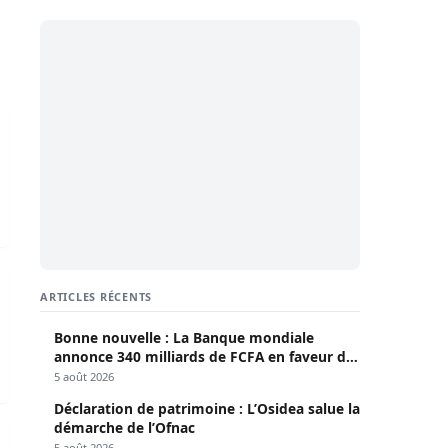
ctif de sa fille de 14 ans par 12 adolescents
cureur
 collectif de la diaspora réclame ses parcelles à Saly Joseph,
ARTICLES RÉCENTS
Bonne nouvelle : La Banque mondiale
annonce 340 milliards de FCFA en faveur du
Sénégal
5 août 2026
Déclaration de patrimoine : L’Osidea salue la
démarche de l’Ofnac
 droit en Guinée-Bissau
5 août 2026