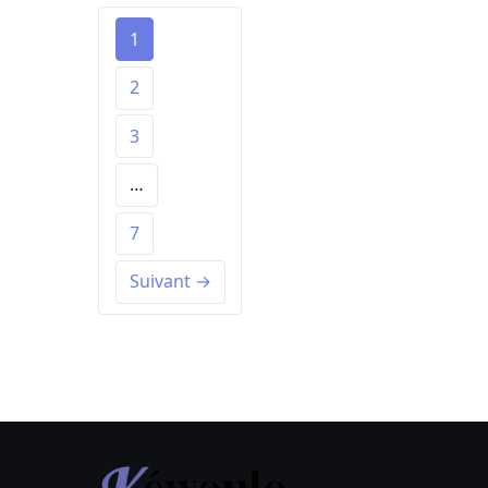
1
2
3
…
7
Suivant →