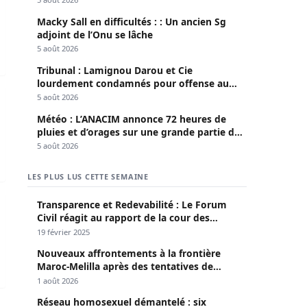
Macky Sall en difficultés : : Un ancien Sg
adjoint de l’Onu se lâche
5 août 2026
Tribunal : Lamignou Darou et Cie
lourdement condamnés pour offense au
ns
t cie annoncent une mauvaise nouvelle
chef de l’Etat
5 août 2026
Météo : L’ANACIM annonce 72 heures de
pluies et d’orages sur une grande partie du
pays
5 août 2026
LES PLUS LUS CETTE SEMAINE
nistrative
le (CDCN) s’insurge contre la libération de Ngoné Saliou Dio
Transparence et Redevabilité : Le Forum
Civil réagit au rapport de la cour des
comptes
19 février 2025
Nouveaux affrontements à la frontière
Maroc-Melilla après des tentatives de
passage
1 août 2026
Réseau homosexuel démantelé : six