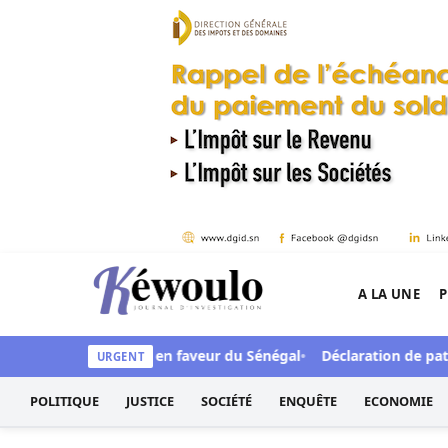
Aller au contenu
A LA UNE
P
Kéwoulo, le premier site d'information et d'inves
0 milliards de FCFA en faveur du Sénégal
Déclaration de patri
URGENT
POLITIQUE
JUSTICE
SOCIÉTÉ
ENQUÊTE
ECONOMIE