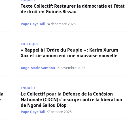
Texte Collectif: Restaurer la démocratie et l’état
de droit en Guinée-Bissau
Pape Gaye Tall
4 décembre 2025
-Cœur 3 interdit, le Préfet invite le collectif aux discussio
« Rappel à l’Ordre du Peuple » : Karim Xurum Xax e
POLITIQUE
« Rappel à l’Ordre du Peuple » : Karim Xurum
Xax et cie annoncent une mauvaise nouvelle
Ange-Marie Sambou
6 novembre 2025
econde Guerre du Golfe : le collectif dénonce l’inertie admi
Le Collectif pour la Défense de la Cohésion Nationa
ENQUÊTE
la
Le Collectif pour la Défense de la Cohésion
e
Nationale (CDCN) s’insurge contre la libération
de Ngoné Saliou Diop
Pape Gaye Tall
7 octobre 2025