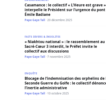
Casamance : le collectif « L’Heure est grave »
interpelle le Président sur l’urgence du pont
Émile Badiane
Pape Gaye Tall
20 décembre 2025
« Niakhtou national » : le rassemblement au Sacré
FAITS DIVERS & INSOLITES
« Niakhtou national » : le rassemblement au
Sacré-Cœur 3 interdit, le Préfet invite le
collectif aux discussions
Pape Gaye Tall
7 novembre 2025
Blocage de l’indemnisation des orphelins de la S
ENQUÊTE
Blocage de l’indemnisation des orphelins de 
Seconde Guerre du Golfe : le collectif dénonc
l’inertie administrative
Pape Gaye Tall
10 octobre 2025