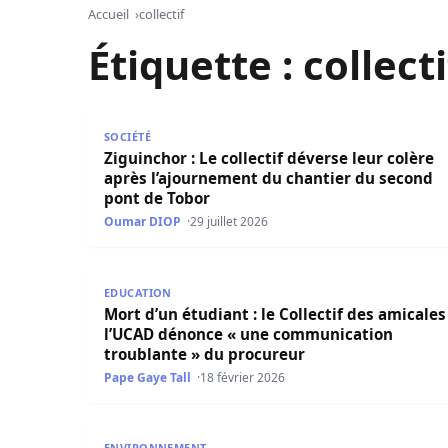
Accueil
collectif
Étiquette :
collecti
Ziguinchor : Le collectif déverse leur colère a
SOCIÉTÉ
Ziguinchor : Le collectif déverse leur colère
après l’ajournement du chantier du second
pont de Tobor
Oumar DIOP
29 juillet 2026
Mort d’un étudiant : le Collectif des amicales
EDUCATION
Mort d’un étudiant : le Collectif des amicales
l’UCAD dénonce « une communication
troublante » du procureur
Pape Gaye Tall
18 février 2026
Casamance : le collectif « L’Heure est grave » i
ENVIRONNEMENT