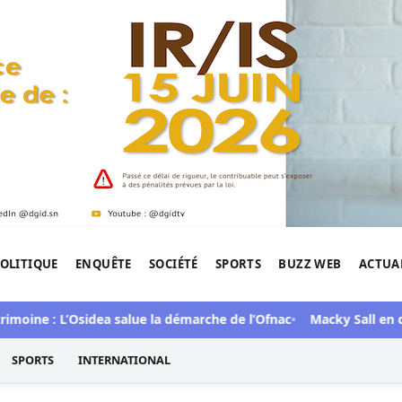
OLITIQUE
ENQUÊTE
SOCIÉTÉ
SPORTS
BUZZ WEB
ACTUA
tigation de l'Afrique.
moine : L’Osidea salue la démarche de l’Ofnac
Macky Sall en diff
SPORTS
INTERNATIONAL