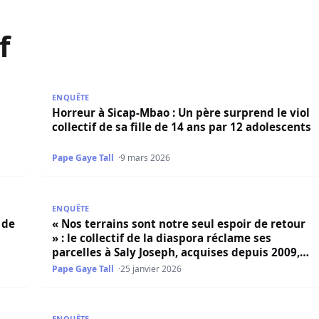
f
près l’ajournement du chantier du second pont de Tobor
Horreur à Sicap-Mbao : Un père surprend le viol colle
ENQUÊTE
Horreur à Sicap-Mbao : Un père surprend le viol
collectif de sa fille de 14 ans par 12 adolescents
Pape Gaye Tall
9 mars 2026
 de l’UCAD dénonce « une communication troublante » du pro
« Nos terrains sont notre seul espoir de retour » : le
ENQUÊTE
 de
« Nos terrains sont notre seul espoir de retour
» : le collectif de la diaspora réclame ses
parcelles à Saly Joseph, acquises depuis 2009,
et interpelle l’État du Sénégal
Pape Gaye Tall
25 janvier 2026
nterpelle le Président sur l’urgence du pont Émile Badiane
Texte Collectif: Restaurer la démocratie et l’état de
ENQUÊTE