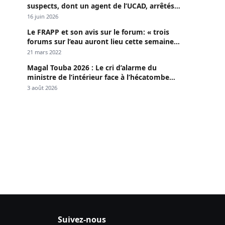
suspects, dont un agent de l’UCAD, arrêtés à
Keur Massar ; l’un avoue avoir propagé le
16 juin 2026
VIH depuis 2018
Le FRAPP et son avis sur le forum: « trois
forums sur l’eau auront lieu cette semaine à
Dakar »
21 mars 2022
Magal Touba 2026 : Le cri d’alarme du
ministre de l’intérieur face à l’hécatombe
routière
3 août 2026
Suivez-nous