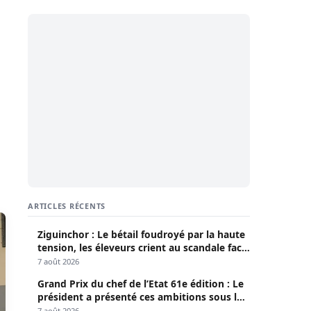
ARTICLES RÉCENTS
Ziguinchor : Le bétail foudroyé par la haute
tension, les éleveurs crient au scandale face
à la Senelec
7 août 2026
Grand Prix du chef de l’Etat 61e édition : Le
président a présenté ces ambitions sous le
thème du fair-play
7 août 2026