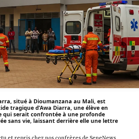
arra, situé à Dioumanzana au Mali, est
cide tragique d’Awa Diarra, une élève en
le qui serait confrontée à une profonde
ée sans vie, laissant derrière elle une lettre
ctu et repris chez nos confrères de SeneNews,