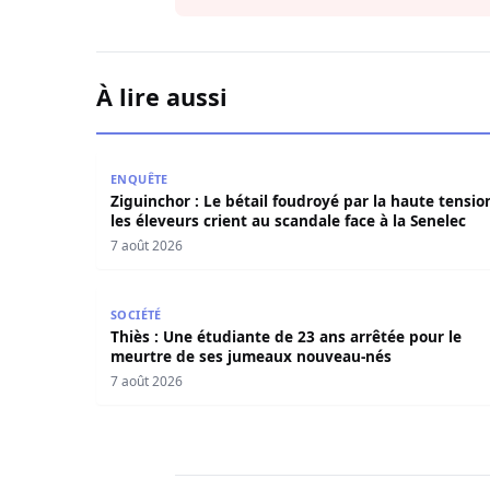
À lire aussi
Ziguinchor : Le bétail foudroyé par la haute tens
ENQUÊTE
Ziguinchor : Le bétail foudroyé par la haute tensio
les éleveurs crient au scandale face à la Senelec
7 août 2026
Thiès : Une étudiante de 23 ans arrêtée pour 
SOCIÉTÉ
Thiès : Une étudiante de 23 ans arrêtée pour le
meurtre de ses jumeaux nouveau-nés
7 août 2026