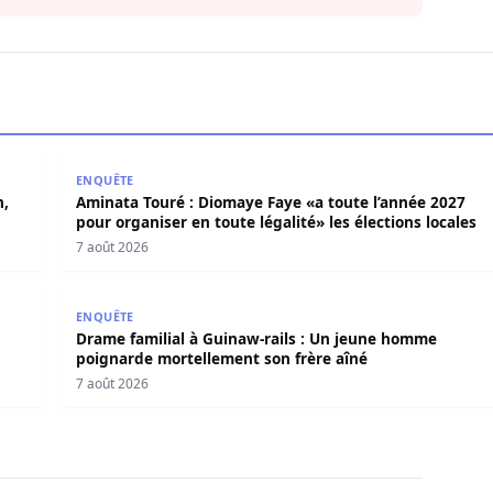
ion, les éleveurs crient au scandale face à la Senelec
Aminata Touré : Diomaye Faye «a toute l’année 2027 p
ENQUÊTE
n,
Aminata Touré : Diomaye Faye «a toute l’année 2027
pour organiser en toute légalité» les élections locales
7 août 2026
le meurtre de ses jumeaux nouveau-nés
Drame familial à Guinaw-rails : Un jeune homme po
ENQUÊTE
Drame familial à Guinaw-rails : Un jeune homme
poignarde mortellement son frère aîné
7 août 2026