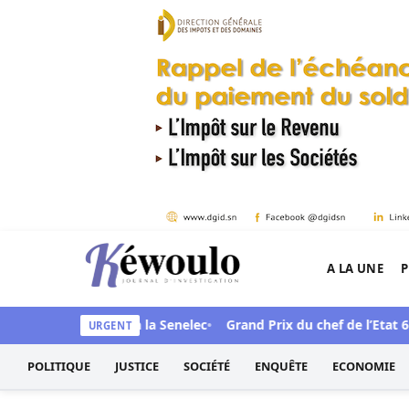
Aller au contenu
A LA UNE
P
Kéwoulo, le premier site d'information et d'inves
 scandale face à la Senelec
Grand Prix du chef de l’Etat 61e édi
URGENT
POLITIQUE
JUSTICE
SOCIÉTÉ
ENQUÊTE
ECONOMIE