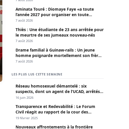
Aminata Touré : Diomaye Faye «a toute
l’année 2027 pour organiser en toute
légalité» les élections locales
7 août 2026
Thiès : Une étudiante de 23 ans arrêtée pour
le meurtre de ses jumeaux nouveau-nés
7 août 2026
Drame familial à Guinaw-rails : Un jeune
homme poignarde mortellement son frère
aîné
7 août 2026
LES PLUS LUS CETTE SEMAINE
Réseau homosexuel démantelé : six
suspects, dont un agent de l’UCAD, arrêtés à
Keur Massar ; l’un avoue avoir propagé le
16 juin 2026
VIH depuis 2018
Transparence et Redevabilité : Le Forum
Civil réagit au rapport de la cour des
comptes
19 février 2025
Nouveaux affrontements à la frontière