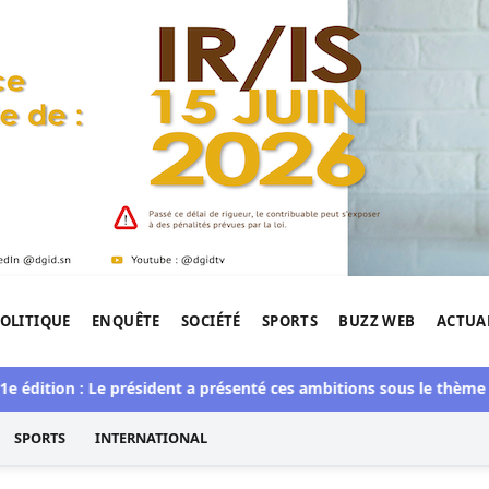
OLITIQUE
ENQUÊTE
SOCIÉTÉ
SPORTS
BUZZ WEB
ACTUA
tigation de l'Afrique.
tion : Le président a présenté ces ambitions sous le thème du fair
SPORTS
INTERNATIONAL