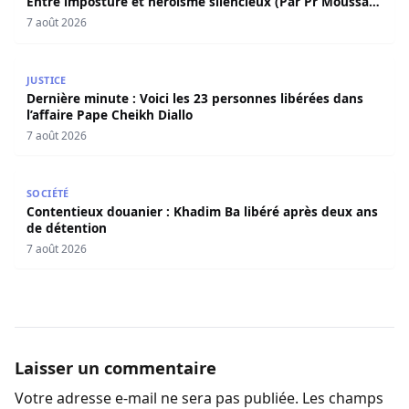
Entre imposture et héroïsme silencieux (Par Pr Moussa
Seydi)
7 août 2026
Dernière minute : Voici les 23 personnes libérées dans l’a
JUSTICE
Dernière minute : Voici les 23 personnes libérées dans
l’affaire Pape Cheikh Diallo
7 août 2026
Contentieux douanier : Khadim Ba libéré après deux ans 
SOCIÉTÉ
Contentieux douanier : Khadim Ba libéré après deux ans
de détention
7 août 2026
Laisser un commentaire
Votre adresse e-mail ne sera pas publiée.
Les champs