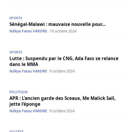
Sénégal-Malawi : mauvaise nouvelle pour…
SPORTS
Sénégal-Malawi : mauvaise nouvelle pour…
Ndèye Fatou VARORE
10 octobre 2024
Lutte : Suspendu par le CNG, Ada Fass se relance dans l
SPORTS
Lutte : Suspendu par le CNG, Ada Fass se relance
dans le MMA
Ndèye Fatou VARORE
9 octobre 2024
APR : L’ancien garde des Sceaux, Me Malick Sall, jette l’é
POLITIQUE
APR : L’ancien garde des Sceaux, Me Malick Sall,
jette l’éponge
Ndèye Fatou VARORE
9 octobre 2024
« Barça wala Barsakh » : une nouvelle pirogue intercepté
SOCIÉTÉ