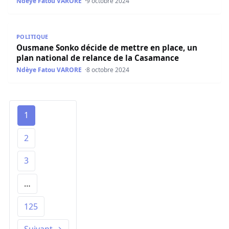
Ndèye Fatou VARORE
9 octobre 2024
Ousmane Sonko décide de mettre en place, un plan natio
POLITIQUE
Ousmane Sonko décide de mettre en place, un
plan national de relance de la Casamance
Ndèye Fatou VARORE
8 octobre 2024
1
2
3
…
125