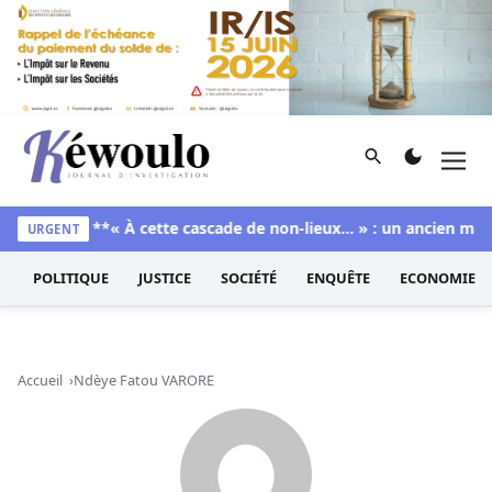
Aller au contenu
Rechercher
Men
Kéwoulo, le premier site d'information et d'investigation d
ap Foire
**« À cette cascade de non-lieux… » : un ancien magis
URGENT
POLITIQUE
JUSTICE
SOCIÉTÉ
ENQUÊTE
ECONOMIE
Accueil
Ndèye Fatou VARORE