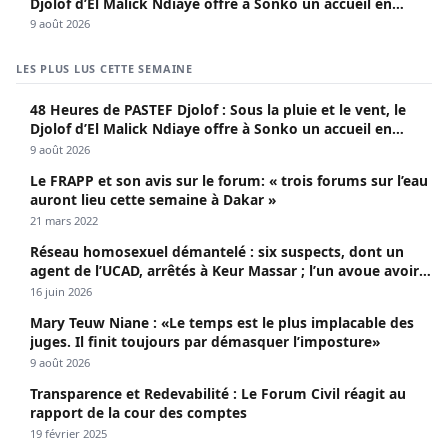
Djolof d’El Malick Ndiaye offre à Sonko un accueil en
apothéose
9 août 2026
LES PLUS LUS CETTE SEMAINE
48 Heures de PASTEF Djolof : Sous la pluie et le vent, le
Djolof d’El Malick Ndiaye offre à Sonko un accueil en
apothéose
9 août 2026
Le FRAPP et son avis sur le forum: « trois forums sur l’eau
auront lieu cette semaine à Dakar »
21 mars 2022
Réseau homosexuel démantelé : six suspects, dont un
agent de l’UCAD, arrêtés à Keur Massar ; l’un avoue avoir
propagé le VIH depuis 2018
16 juin 2026
Mary Teuw Niane : «Le temps est le plus implacable des
juges. Il finit toujours par démasquer l’imposture»
9 août 2026
Transparence et Redevabilité : Le Forum Civil réagit au
rapport de la cour des comptes
19 février 2025