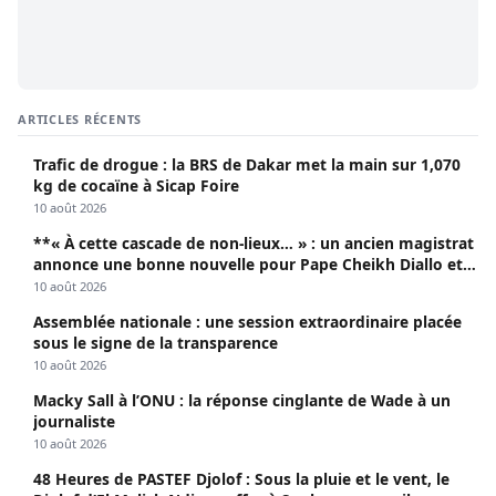
ARTICLES RÉCENTS
Trafic de drogue : la BRS de Dakar met la main sur 1,070
kg de cocaïne à Sicap Foire
10 août 2026
**« À cette cascade de non-lieux… » : un ancien magistrat
annonce une bonne nouvelle pour Pape Cheikh Diallo et
Cie**
10 août 2026
Assemblée nationale : une session extraordinaire placée
sous le signe de la transparence
10 août 2026
Macky Sall à l’ONU : la réponse cinglante de Wade à un
journaliste
10 août 2026
48 Heures de PASTEF Djolof : Sous la pluie et le vent, le