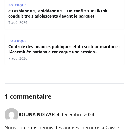
« Lesbienne », « sidéenne »… Un conflit sur TikTok condui
POLITIQUE
« Lesbienne », « sidéenne »… Un conflit sur TikTok
conduit trois adolescents devant le parquet
7 août 2026
Contrôle des finances publiques et du secteur maritime 
POLITIQUE
Contrôle des finances publiques et du secteur maritime :
l’Assemblée nationale convoque une session
extraordinaire
7 août 2026
1 commentaire
BOUNA NDIAYE
24 décembre 2024
Nous courrons,depuis des années, derrière la Caisse