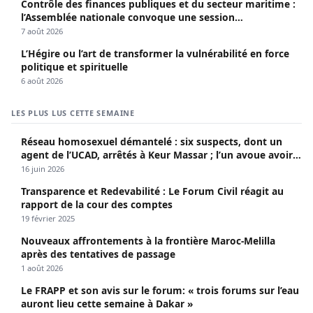
Contrôle des finances publiques et du secteur maritime :
l’Assemblée nationale convoque une session
extraordinaire
7 août 2026
L’Hégire ou l’art de transformer la vulnérabilité en force
politique et spirituelle
6 août 2026
LES PLUS LUS CETTE SEMAINE
Réseau homosexuel démantelé : six suspects, dont un
agent de l’UCAD, arrêtés à Keur Massar ; l’un avoue avoir
propagé le VIH depuis 2018
16 juin 2026
Transparence et Redevabilité : Le Forum Civil réagit au
rapport de la cour des comptes
19 février 2025
Nouveaux affrontements à la frontière Maroc-Melilla
après des tentatives de passage
1 août 2026
Le FRAPP et son avis sur le forum: « trois forums sur l’eau
auront lieu cette semaine à Dakar »