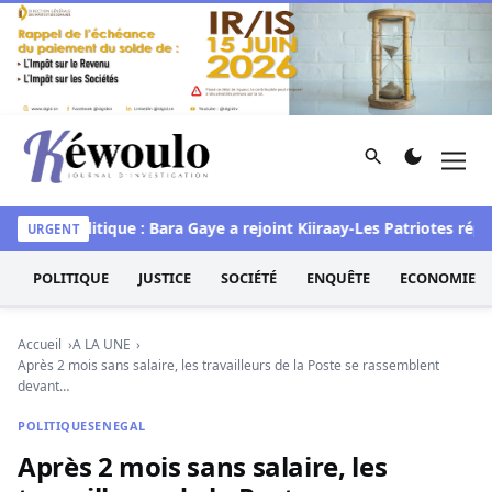
Aller au contenu
Rechercher
Men
Kéwoulo, le premier site d'information et d'investigation d
tef
Politique : Bara Gaye a rejoint Kiiraay-Les Patriotes républi
URGENT
POLITIQUE
JUSTICE
SOCIÉTÉ
ENQUÊTE
ECONOMIE
Accueil
A LA UNE
Après 2 mois sans salaire, les travailleurs de la Poste se rassemblent
devant…
POLITIQUE
SENEGAL
Après 2 mois sans salaire, les