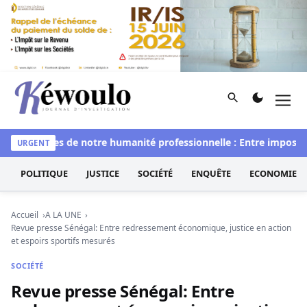
Aller au contenu
Rechercher
Men
Kéwoulo, le premier site d'information et d'investigation d
visages de notre humanité professionnelle : Entre imposture et 
URGENT
POLITIQUE
JUSTICE
SOCIÉTÉ
ENQUÊTE
ECONOMIE
Accueil
A LA UNE
Revue presse Sénégal: Entre redressement économique, justice en action
et espoirs sportifs mesurés
SOCIÉTÉ
Revue presse Sénégal: Entre