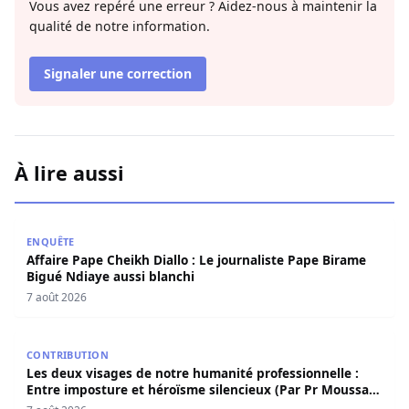
Vous avez repéré une erreur ? Aidez-nous à maintenir la
qualité de notre information.
Signaler une correction
À lire aussi
Affaire Pape Cheikh Diallo : Le journaliste Pape Birame B
ENQUÊTE
Affaire Pape Cheikh Diallo : Le journaliste Pape Birame
Bigué Ndiaye aussi blanchi
7 août 2026
Les deux visages de notre humanité professionnelle : Ent
CONTRIBUTION
Les deux visages de notre humanité professionnelle :
Entre imposture et héroïsme silencieux (Par Pr Moussa
Seydi)