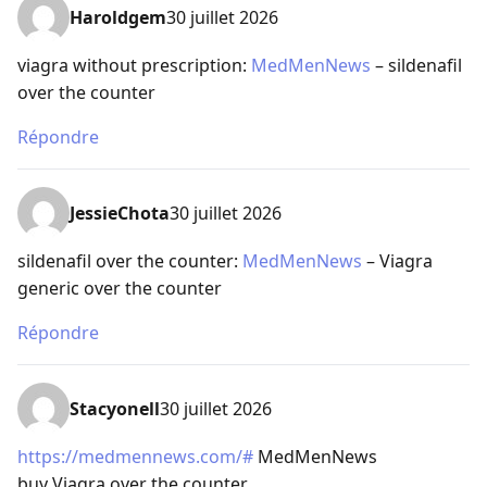
Haroldgem
30 juillet 2026
viagra without prescription:
MedMenNews
– sildenafil
over the counter
Répondre
JessieChota
30 juillet 2026
sildenafil over the counter:
MedMenNews
– Viagra
generic over the counter
Répondre
Stacyonell
30 juillet 2026
https://medmennews.com/#
MedMenNews
buy Viagra over the counter