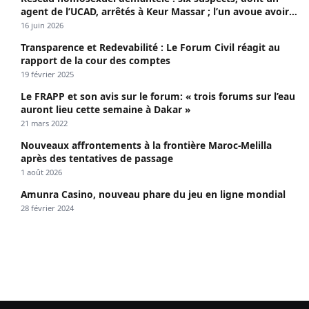
agent de l’UCAD, arrêtés à Keur Massar ; l’un avoue avoir
propagé le VIH depuis 2018
16 juin 2026
Transparence et Redevabilité : Le Forum Civil réagit au
rapport de la cour des comptes
19 février 2025
Le FRAPP et son avis sur le forum: « trois forums sur l’eau
auront lieu cette semaine à Dakar »
21 mars 2022
Nouveaux affrontements à la frontière Maroc-Melilla
après des tentatives de passage
1 août 2026
Amunra Casino, nouveau phare du jeu en ligne mondial
28 février 2024