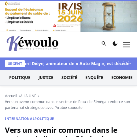
Aller au contenu
Rechercher
Men
Kéwoulo, le premier site d'information et d'investigation d
uil : Djibril Dièye, animateur de « Auto Mag », est décédé
Arna
URGENT
POLITIQUE
JUSTICE
SOCIÉTÉ
ENQUÊTE
ECONOMIE
Accueil
A LA UNE
Vers un avenir commun dans le secteur de l’eau : Le Sénégal renforce son
partenariat stratégique avec l’Arabie saoudite
INTERNATIONAL
POLITIQUE
Vers un avenir commun dans le