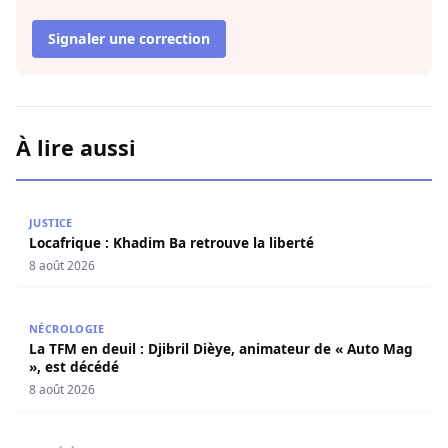
Signaler une correction
À lire aussi
Locafrique : Khadim Ba retrouve la liberté
JUSTICE
Locafrique : Khadim Ba retrouve la liberté
8 août 2026
La TFM en deuil : Djibril Dièye, animateur de « Auto Mag »
NÉCROLOGIE
La TFM en deuil : Djibril Dièye, animateur de « Auto Mag
», est décédé
8 août 2026
Arnaque aux faux SMS d’amendes : la Police nationale appe