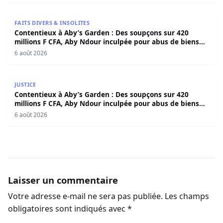
Contentieux à Aby’s Garden : Des soupçons sur 420 milli
FAITS DIVERS & INSOLITES
Contentieux à Aby’s Garden : Des soupçons sur 420
millions F CFA, Aby Ndour inculpée pour abus de biens
sociaux
6 août 2026
Contentieux à Aby’s Garden : Des soupçons sur 420 milli
JUSTICE
Contentieux à Aby’s Garden : Des soupçons sur 420
millions F CFA, Aby Ndour inculpée pour abus de biens
sociaux
6 août 2026
Laisser un commentaire
Votre adresse e-mail ne sera pas publiée.
Les champs
obligatoires sont indiqués avec
*