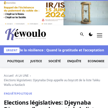
Aller au contenu
Rechercher
Men
Kéwoulo, le premier site d'information et d'investigation d
L’art de la résilience : Quand la gratitude et l’acceptation tran
URGENT
POLITIQUE
JUSTICE
SOCIÉTÉ
ENQUÊTE
ECONOMIE
Accueil
A LA UNE
Elections législatives: Djeynaba Diop appelle au boycott de la liste Takku
Wallu a Kaolack
ENQUÊTE
POLITIQUE
Elections législatives: Djeynaba