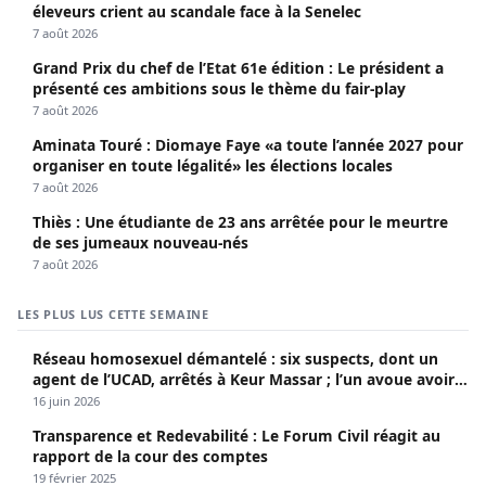
éleveurs crient au scandale face à la Senelec
7 août 2026
Grand Prix du chef de l’Etat 61e édition : Le président a
présenté ces ambitions sous le thème du fair-play
7 août 2026
Aminata Touré : Diomaye Faye «a toute l’année 2027 pour
organiser en toute légalité» les élections locales
7 août 2026
Thiès : Une étudiante de 23 ans arrêtée pour le meurtre
de ses jumeaux nouveau-nés
7 août 2026
LES PLUS LUS CETTE SEMAINE
Réseau homosexuel démantelé : six suspects, dont un
agent de l’UCAD, arrêtés à Keur Massar ; l’un avoue avoir
propagé le VIH depuis 2018
16 juin 2026
Transparence et Redevabilité : Le Forum Civil réagit au
rapport de la cour des comptes
19 février 2025