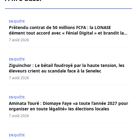
Prétendu contrat de 50 millions FCFA : la LONASE dément t
ENQUÊTE
Prétendu contrat de 50 millions FCFA : la LONASE
dément tout accord avec « Fénial Digital » et brandit la
menace de poursuites
7 août 2026
Ziguinchor : Le bétail foudroyé par la haute tension, les é
ENQUÊTE
Ziguinchor : Le bétail foudroyé par la haute tension, les
éleveurs crient au scandale face à la Senelec
7 août 2026
Aminata Touré : Diomaye Faye «a toute l’année 2027 pour o
ENQUÊTE
Aminata Touré : Diomaye Faye «a toute l’année 2027 pour
organiser en toute légalité» les élections locales
7 août 2026
Drame familial à Guinaw-rails : Un jeune homme poignar
ENQUÊTE