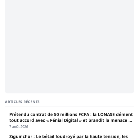
ARTICLES RÉCENTS
Prétendu contrat de 50 millions FCFA : la LONASE dément
tout accord avec « Fénial Digital » et brandit la menace de
poursuites
7 août 2026
Ziguinchor : Le bétail foudroyé par la haute tension, les