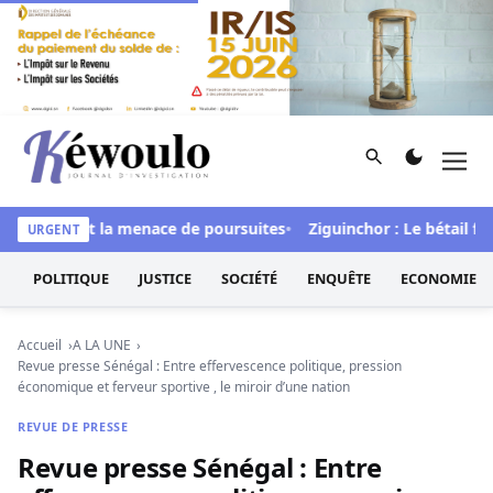
Aller au contenu
Rechercher
Men
Kéwoulo, le premier site d'information et d'investigation d
t brandit la menace de poursuites
Ziguinchor : Le bétail foudroy
URGENT
POLITIQUE
JUSTICE
SOCIÉTÉ
ENQUÊTE
ECONOMIE
Accueil
A LA UNE
Revue presse Sénégal : Entre effervescence politique, pression
économique et ferveur sportive , le miroir d’une nation
REVUE DE PRESSE
Revue presse Sénégal : Entre