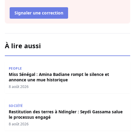
Signaler une correction
À lire aussi
Miss Sénégal : Amina Badiane rompt le silence et annon
PEOPLE
Miss Sénégal : Amina Badiane rompt le silence et
annonce une mue historique
8 août 2026
Restitution des terres à Ndingler : Seydi Gassama salue 
SOCIÉTÉ
Restitution des terres à Ndingler : Seydi Gassama salue
le processus engagé
8 août 2026