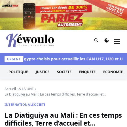
Aller au contenu
Rechercher
Men
Kéwoulo, le premier site d'information et d'investigation d
a et l’Égypte choisis pour accueillir les CAN U17, U20 et U23 en 2
URGENT
POLITIQUE
JUSTICE
SOCIÉTÉ
ENQUÊTE
ECONOMIE
Accueil
A LA UNE
La Diatiguiya au Mali : En ces temps difficiles, Terre d’accueil et…
INTERNATIONAL
SOCIÉTÉ
La Diatiguiya au Mali : En ces temps
difficiles, Terre d’accueil et…