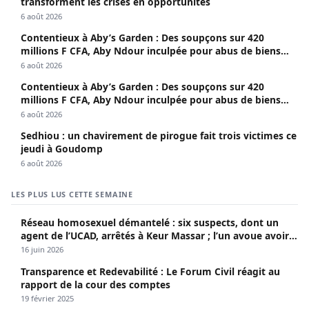
transforment les crises en opportunités
6 août 2026
Contentieux à Aby’s Garden : Des soupçons sur 420
millions F CFA, Aby Ndour inculpée pour abus de biens
sociaux
6 août 2026
Contentieux à Aby’s Garden : Des soupçons sur 420
millions F CFA, Aby Ndour inculpée pour abus de biens
sociaux
6 août 2026
Sedhiou : un chavirement de pirogue fait trois victimes ce
jeudi à Goudomp
6 août 2026
LES PLUS LUS CETTE SEMAINE
Réseau homosexuel démantelé : six suspects, dont un
agent de l’UCAD, arrêtés à Keur Massar ; l’un avoue avoir
propagé le VIH depuis 2018
16 juin 2026
Transparence et Redevabilité : Le Forum Civil réagit au
rapport de la cour des comptes
19 février 2025