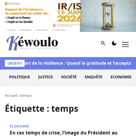
Aller au contenu
Rechercher
Men
Kéwoulo, le premier site d'information et d'investigation d
tuelle
L’art de la résilience : Quand la gratitude et l’acceptati
URGENT
POLITIQUE
JUSTICE
SOCIÉTÉ
ENQUÊTE
ECONOMIE
Accueil
temps
Étiquette :
temps
En ces temps de crise, l’image du Président au travail va
ÉCONOMIE
En ces temps de crise, l’image du Président au