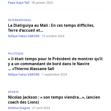
Pape Gaye Tall
30 janvier 2025
La Diatiguiya au Mali : En ces temps difficiles, Terre d’accu
INTERNATIONAL
La Diatiguiya au Mali : En ces temps difficiles,
Terre d’accueil et…
Ndèye Fatou VARORE
10 octobre 2024
« il était temps pour le Président de montrer qu’il y a 
POLITIQUE
« il était temps pour le Président de montrer qu’il
y a un commandant de bord dans le Navire
… »Thierno Alassane Sall
Ndèye Fatou VARORE
7 septembre 2024
Nicolas Jackson : « son temps viendra…», (ancien coach d
SPORTS
Nicolas Jackson : « son temps viendra…», (ancien
coach des Lions)
Dielma Diagne
27 avril 2024