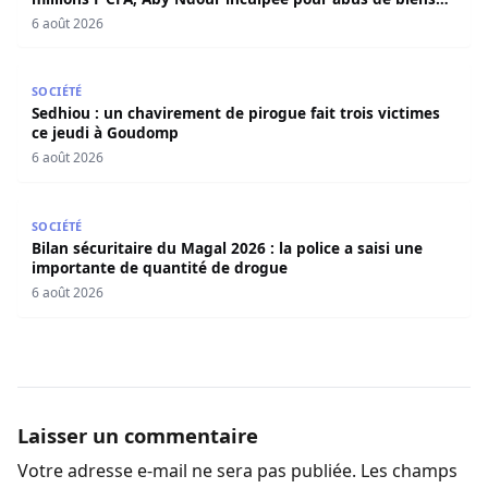
sociaux
6 août 2026
Sedhiou : un chavirement de pirogue fait trois victimes 
SOCIÉTÉ
Sedhiou : un chavirement de pirogue fait trois victimes
ce jeudi à Goudomp
6 août 2026
Bilan sécuritaire du Magal 2026 : la police a saisi une i
SOCIÉTÉ
Bilan sécuritaire du Magal 2026 : la police a saisi une
importante de quantité de drogue
6 août 2026
Laisser un commentaire
Votre adresse e-mail ne sera pas publiée.
Les champs