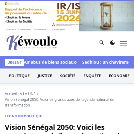
Aller au contenu
Rechercher
Men
Kéwoulo, le premier site d'information et d'investigation d
ulpée pour abus de biens sociaux
Sedhiou : un chavirement de 
URGENT
POLITIQUE
JUSTICE
SOCIÉTÉ
ENQUÊTE
ECONOMIE
Accueil
A LA UNE
Vision Sénégal 2050: Voici les grands axes de l’agenda national de
transformation
ECONOMIE
POLITIQUE
Vision Sénégal 2050: Voici les