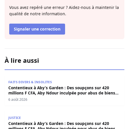
Vous avez repéré une erreur ? Aidez-nous à maintenir la
qualité de notre information.
Signaler une correction
À lire aussi
Contentieux à Aby’s Garden : Des soupçons sur 420 milli
FAITS DIVERS & INSOLITES
Contentieux à Aby’s Garden : Des soupçons sur 420
millions F CFA, Aby Ndour inculpée pour abus de biens
sociaux
6 août 2026
Contentieux à Aby’s Garden : Des soupçons sur 420 milli
JUSTICE
Contentieux à Aby’s Garden : Des soupçons sur 420
millions F CFA, Aby Ndour inculpée pour abus de biens