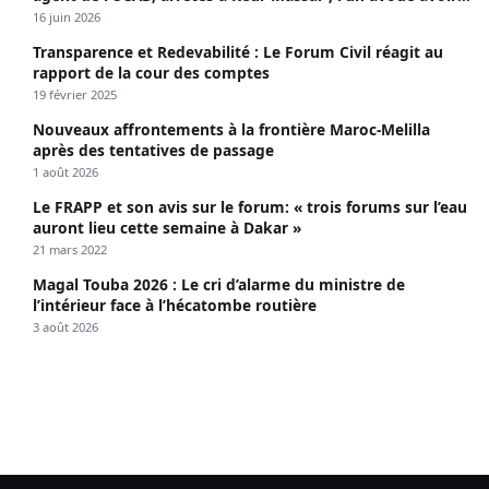
propagé le VIH depuis 2018
16 juin 2026
Transparence et Redevabilité : Le Forum Civil réagit au
rapport de la cour des comptes
19 février 2025
Nouveaux affrontements à la frontière Maroc-Melilla
après des tentatives de passage
1 août 2026
Le FRAPP et son avis sur le forum: « trois forums sur l’eau
auront lieu cette semaine à Dakar »
21 mars 2022
Magal Touba 2026 : Le cri d’alarme du ministre de
l’intérieur face à l’hécatombe routière
3 août 2026