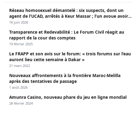
Réseau homosexuel démantelé : six suspects, dont un
agent de l’UCAD, arrêtés à Keur Massar ; l’un avoue avoir
propagé le VIH depuis 2018
16 juin 2026
Transparence et Redevabilité : Le Forum Civil réagit au
rapport de la cour des comptes
19 février 2025
Le FRAPP et son avis sur le forum: « trois forums sur l’eau
auront lieu cette semaine à Dakar »
21 mars 2022
Nouveaux affrontements à la frontière Maroc-Melilla
après des tentatives de passage
1 août 2026
Amunra Casino, nouveau phare du jeu en ligne mondial
28 février 2024