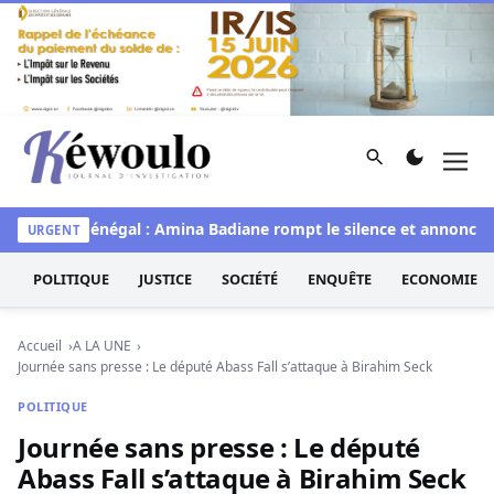
Aller au contenu
Rechercher
Men
Kéwoulo, le premier site d'information et d'investigation d
Miss Sénégal : Amina Badiane rompt le silence et annonce un
URGENT
POLITIQUE
JUSTICE
SOCIÉTÉ
ENQUÊTE
ECONOMIE
Accueil
A LA UNE
Journée sans presse : Le député Abass Fall s’attaque à Birahim Seck
POLITIQUE
Journée sans presse : Le député
Abass Fall s’attaque à Birahim Seck