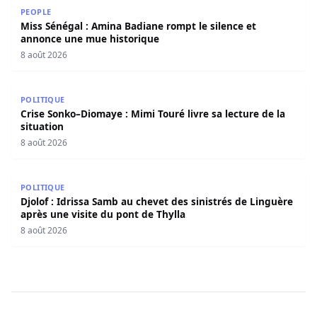
Miss Sénégal : Amina Badiane rompt le silence et annon
PEOPLE
Miss Sénégal : Amina Badiane rompt le silence et
annonce une mue historique
8 août 2026
Crise Sonko–Diomaye : Mimi Touré livre sa lecture de la s
POLITIQUE
Crise Sonko–Diomaye : Mimi Touré livre sa lecture de la
situation
8 août 2026
Djolof : Idrissa Samb au chevet des sinistrés de Linguère 
POLITIQUE
Djolof : Idrissa Samb au chevet des sinistrés de Linguère
après une visite du pont de Thylla
8 août 2026