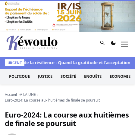
Aller au contenu
Rechercher
Men
Kéwoulo, le premier site d'information et d'investigation d
L’art de la résilience : Quand la gratitude et l’acceptation tra
URGENT
POLITIQUE
JUSTICE
SOCIÉTÉ
ENQUÊTE
ECONOMIE
Accueil
A LA UNE
Euro-2024: La course aux huitièmes de finale se poursuit
Euro-2024: La course aux huitièmes
de finale se poursuit