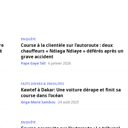
deux « jakartamen » fait un mort et un blessé grave
Course à la clientèle sur l’autoroute : deux chauffe
ENQUÊTE
re
Course à la clientèle sur l’autoroute : deux
é
chauffeurs « Ndiaga Ndiaye » déférés après un
grave accident
Pape Gaye Tall
6 janvier 2026
me Arrêté
Kawtef à Dakar: Une voiture dérape et finit sa cour
FAITS DIVERS & INSOLITES
Kawtef à Dakar: Une voiture dérape et finit sa
course dans l’océan
Ange-Marie Sambou
24 août 2025
es conditions
Course-poursuite sur l’autoroute : Le tribunal con
ENQUÊTE