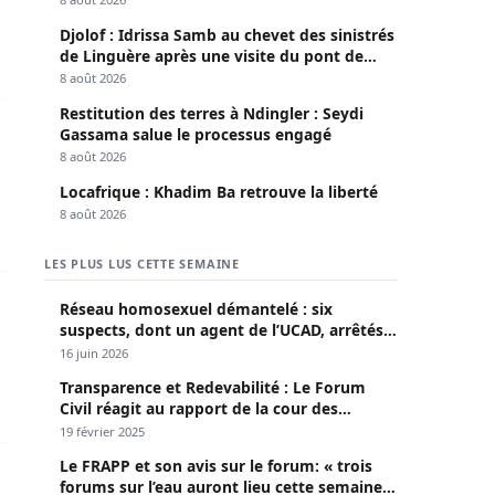
Djolof : Idrissa Samb au chevet des sinistrés
de Linguère après une visite du pont de
Thylla
8 août 2026
Restitution des terres à Ndingler : Seydi
e, une course contre la montre pour l’éradication
Gassama salue le processus engagé
8 août 2026
Locafrique : Khadim Ba retrouve la liberté
8 août 2026
LES PLUS LUS CETTE SEMAINE
ux nourrissent un dangereux marché au Sénégal
Réseau homosexuel démantelé : six
suspects, dont un agent de l’UCAD, arrêtés à
Keur Massar ; l’un avoue avoir propagé le
16 juin 2026
VIH depuis 2018
Transparence et Redevabilité : Le Forum
Civil réagit au rapport de la cour des
comptes
19 février 2025
Le FRAPP et son avis sur le forum: « trois
forums sur l’eau auront lieu cette semaine à