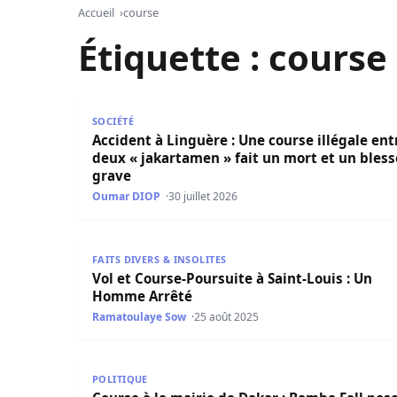
Accueil
course
Étiquette :
course
Accident à Linguère : Une course illégale entre 
SOCIÉTÉ
Accident à Linguère : Une course illégale ent
deux « jakartamen » fait un mort et un bless
grave
Oumar DIOP
30 juillet 2026
Vol et Course-Poursuite à Saint-Louis : Un Hom
FAITS DIVERS & INSOLITES
Vol et Course-Poursuite à Saint-Louis : Un
Homme Arrêté
Ramatoulaye Sow
25 août 2025
Course à la mairie de Dakar : Bamba Fall pose s
POLITIQUE