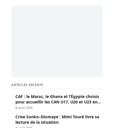
urs « Ndiaga Ndiaye » déférés après un grave accident
se dans l’océan
ARTICLES RÉCENTS
CAF : le Maroc, le Ghana et l’Égypte choisis
pour accueillir les CAN U17, U20 et U23 en
2027
8 août 2026
Crise Sonko–Diomaye : Mimi Touré livre sa
damne les chauffeurs de camion à des peines de prison …
lecture de la situation
8 août 2026