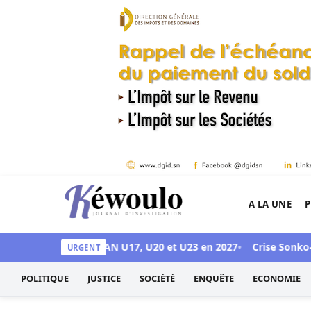
Aller au contenu
A LA UNE
P
Kéwoulo, le premier site d'information et d'inves
 pour accueillir les CAN U17, U20 et U23 en 2027
Crise Sonko–Dio
URGENT
POLITIQUE
JUSTICE
SOCIÉTÉ
ENQUÊTE
ECONOMIE