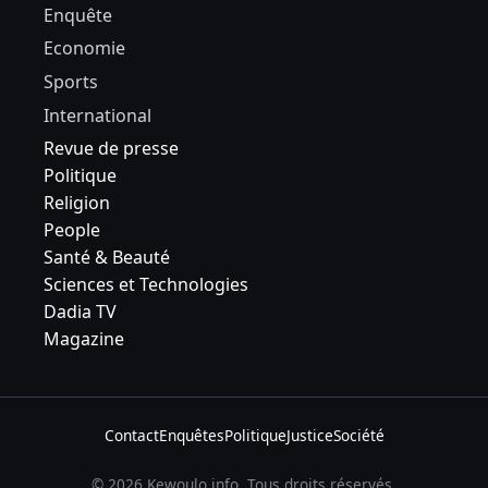
Enquête
Economie
Sports
International
Revue de presse
Politique
Religion
People
Santé & Beauté
Sciences et Technologies
Dadia TV
Magazine
Contact
Enquêtes
Politique
Justice
Société
© 2026 Kewoulo.info. Tous droits réservés.