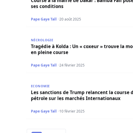
Course à la mairie de Dakar : Bamba Fall pos
ses conditions
Pape Gaye Tall
20 août 2025
Tragédie à Kolda : Un « coxeur » trouve la mort
NÉCROLOGIE
Tragédie à Kolda : Un « coxeur » trouve la mo
en pleine course
Pape Gaye Tall
24 février 2025
Les sanctions de Trump relancent la course du 
ECONOMIE
Les sanctions de Trump relancent la course 
pétrole sur les marchés Internationaux
Pape Gaye Tall
10 février 2025