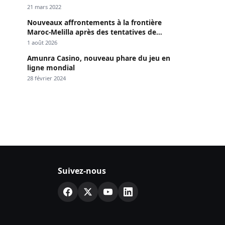
Dakar »
21 mars 2022
Nouveaux affrontements à la frontière
Maroc-Melilla après des tentatives de
passage
1 août 2026
Amunra Casino, nouveau phare du jeu en
ligne mondial
28 février 2024
Suivez-nous