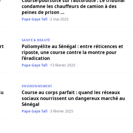
e
Course-poursuite sur l’autoroute : Le tribunal
condamne les chauffeurs de camion à des
peines de prison …
Pape Gaye Tall
2 mai 2025
 en pleine course
Poliomyélite au Sénégal : entre réticences et ripost
SANTÉ & BEAUTÉ
rt
Poliomyélite au Sénégal : entre réticences et
riposte, une course contre la montre pour
l’éradication
Pape Gaye Tall
13 février 2025
pétrole sur les marchés Internationaux
Course au corps parfait : quand les réseaux socia
ENVIRONNEMENT
du
Course au corps parfait : quand les réseaux
sociaux nourrissent un dangereux marché au
Sénégal
Pape Gaye Tall
3 février 2025