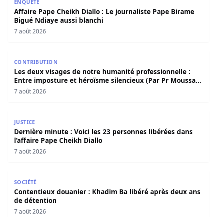
ENQUÊTE
Affaire Pape Cheikh Diallo : Le journaliste Pape Birame
Bigué Ndiaye aussi blanchi
7 août 2026
Les deux visages de notre humanité professionnelle : Ent
CONTRIBUTION
Les deux visages de notre humanité professionnelle :
Entre imposture et héroïsme silencieux (Par Pr Moussa
Seydi)
7 août 2026
Dernière minute : Voici les 23 personnes libérées dans l’a
JUSTICE
Dernière minute : Voici les 23 personnes libérées dans
l’affaire Pape Cheikh Diallo
7 août 2026
Contentieux douanier : Khadim Ba libéré après deux ans 
SOCIÉTÉ
Contentieux douanier : Khadim Ba libéré après deux ans
de détention
7 août 2026