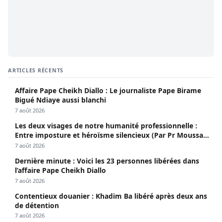
ARTICLES RÉCENTS
Affaire Pape Cheikh Diallo : Le journaliste Pape Birame
Bigué Ndiaye aussi blanchi
7 août 2026
Les deux visages de notre humanité professionnelle :
Entre imposture et héroïsme silencieux (Par Pr Moussa
Seydi)
7 août 2026
Dernière minute : Voici les 23 personnes libérées dans
l’affaire Pape Cheikh Diallo
7 août 2026
Contentieux douanier : Khadim Ba libéré après deux ans
de détention
7 août 2026