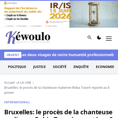
Aller au contenu
Rechercher
Men
Kéwoulo, le premier site d'information et d'investigation d
anchi
Les deux visages de notre humanité professionnelle : Ent
URGENT
POLITIQUE
JUSTICE
SOCIÉTÉ
ENQUÊTE
ECONOMIE
Accueil
A LA UNE
Bruxelles: le procès de la chanteuse malienne Rokia Traoré reporté au 8
janvier
INTERNATIONAL
Bruxelles: le procès de la chanteuse