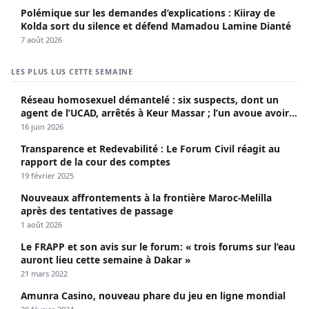
Polémique sur les demandes d’explications : Kiiray de
Kolda sort du silence et défend Mamadou Lamine Dianté
7 août 2026
LES PLUS LUS CETTE SEMAINE
Réseau homosexuel démantelé : six suspects, dont un
agent de l’UCAD, arrêtés à Keur Massar ; l’un avoue avoir
propagé le VIH depuis 2018
16 juin 2026
Transparence et Redevabilité : Le Forum Civil réagit au
rapport de la cour des comptes
19 février 2025
Nouveaux affrontements à la frontière Maroc-Melilla
après des tentatives de passage
1 août 2026
Le FRAPP et son avis sur le forum: « trois forums sur l’eau
auront lieu cette semaine à Dakar »
21 mars 2022
Amunra Casino, nouveau phare du jeu en ligne mondial