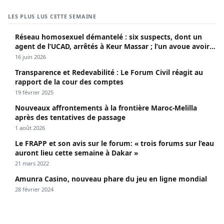
LES PLUS LUS CETTE SEMAINE
Réseau homosexuel démantelé : six suspects, dont un
agent de l’UCAD, arrêtés à Keur Massar ; l’un avoue avoir
propagé le VIH depuis 2018
16 juin 2026
Transparence et Redevabilité : Le Forum Civil réagit au
rapport de la cour des comptes
19 février 2025
Nouveaux affrontements à la frontière Maroc-Melilla
après des tentatives de passage
1 août 2026
Le FRAPP et son avis sur le forum: « trois forums sur l’eau
auront lieu cette semaine à Dakar »
21 mars 2022
Amunra Casino, nouveau phare du jeu en ligne mondial
28 février 2024