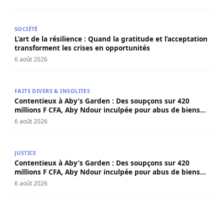
L’art de la résilience : Quand la gratitude et l’acceptatio
SOCIÉTÉ
L’art de la résilience : Quand la gratitude et l’acceptation
transforment les crises en opportunités
6 août 2026
Contentieux à Aby’s Garden : Des soupçons sur 420 milli
FAITS DIVERS & INSOLITES
Contentieux à Aby’s Garden : Des soupçons sur 420
millions F CFA, Aby Ndour inculpée pour abus de biens
sociaux
6 août 2026
Contentieux à Aby’s Garden : Des soupçons sur 420 milli
JUSTICE
Contentieux à Aby’s Garden : Des soupçons sur 420
millions F CFA, Aby Ndour inculpée pour abus de biens
sociaux
6 août 2026