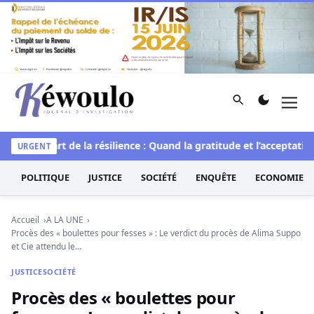
Aller au contenu
Rechercher
Men
Kéwoulo, le premier site d'information et d'investigation d
elle
L’art de la résilience : Quand la gratitude et l’acceptation
URGENT
POLITIQUE
JUSTICE
SOCIÉTÉ
ENQUÊTE
ECONOMIE
Accueil
A LA UNE
Procès des « boulettes pour fesses » : Le verdict du procès de Alima Suppo
et Cie attendu le…
JUSTICE
SOCIÉTÉ
Procès des « boulettes pour