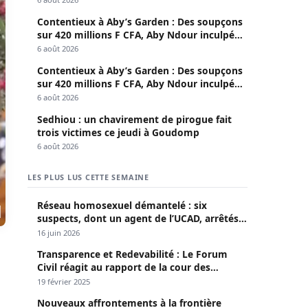
Contentieux à Aby’s Garden : Des soupçons
sur 420 millions F CFA, Aby Ndour inculpée
pour abus de biens sociaux
6 août 2026
Contentieux à Aby’s Garden : Des soupçons
sur 420 millions F CFA, Aby Ndour inculpée
pour abus de biens sociaux
6 août 2026
Sedhiou : un chavirement de pirogue fait
trois victimes ce jeudi à Goudomp
6 août 2026
LES PLUS LUS CETTE SEMAINE
Réseau homosexuel démantelé : six
suspects, dont un agent de l’UCAD, arrêtés à
Keur Massar ; l’un avoue avoir propagé le
16 juin 2026
VIH depuis 2018
Transparence et Redevabilité : Le Forum
Civil réagit au rapport de la cour des
comptes
19 février 2025
Nouveaux affrontements à la frontière