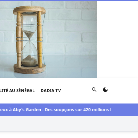
Rechercher
LITÉ AU SÉNÉGAL
DADIA TV
by’s Garden : Des soupçons sur 420 millions F CFA, Aby Ndour i