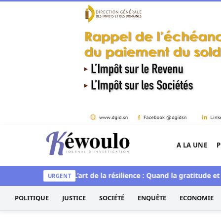
Aller au contenu
A LA UNE
P
Kéwoulo, le premier site d'information et d'inves
t spirituelle
L’art de la résilience : Quand la gratitude et l’acc
URGENT
POLITIQUE
JUSTICE
SOCIÉTÉ
ENQUÊTE
ECONOMIE