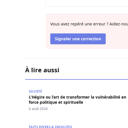
Vous avez repéré une erreur ? Aidez-nou
Signaler une correction
À lire aussi
L’Hégire ou l’art de transformer la vulnérabilité 
SOCIÉTÉ
L’Hégire ou l’art de transformer la vulnérabilité en
force politique et spirituelle
6 août 2026
Contentieux à Aby’s Garden : Des soupçons sur 
FAITS DIVERS & INSOLITES