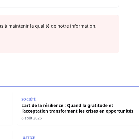
s à maintenir la qualité de notre information.
en force politique et spirituelle
L’art de la résilience : Quand la gratitude et l’acce
SOCIÉTÉ
L’art de la résilience : Quand la gratitude et
l’acceptation transforment les crises en opportunités
6 août 2026
420 millions F CFA, Aby Ndour inculpée pour abus de biens
Contentieux à Aby’s Garden : Des soupçons sur 420 
JUSTICE