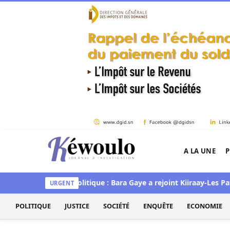
Aller au contenu
A LA UNE
P
Kéwoulo, le premier site d'information et d'inves
t au Pastef
Politique : Bara Gaye a rejoint Kiiraay-Les Patriote
URGENT
POLITIQUE
JUSTICE
SOCIÉTÉ
ENQUÊTE
ECONOMIE