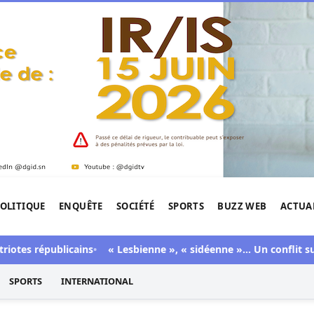
OLITIQUE
ENQUÊTE
SOCIÉTÉ
SPORTS
BUZZ WEB
ACTUA
tigation de l'Afrique.
s républicains
« Lesbienne », « sidéenne »… Un conflit sur TikT
SPORTS
INTERNATIONAL