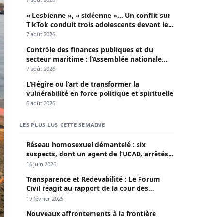
« Lesbienne », « sidéenne »… Un conflit sur
TikTok conduit trois adolescents devant le
parquet
7 août 2026
Contrôle des finances publiques et du
secteur maritime : l’Assemblée nationale
convoque une session extraordinaire
7 août 2026
L’Hégire ou l’art de transformer la
vulnérabilité en force politique et spirituelle
6 août 2026
LES PLUS LUS CETTE SEMAINE
Réseau homosexuel démantelé : six
suspects, dont un agent de l’UCAD, arrêtés à
Keur Massar ; l’un avoue avoir propagé le
16 juin 2026
VIH depuis 2018
Transparence et Redevabilité : Le Forum
Civil réagit au rapport de la cour des
comptes
19 février 2025
Nouveaux affrontements à la frontière