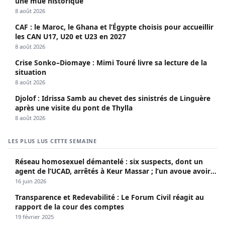
une mue historique
8 août 2026
CAF : le Maroc, le Ghana et l’Égypte choisis pour accueillir
les CAN U17, U20 et U23 en 2027
8 août 2026
Crise Sonko–Diomaye : Mimi Touré livre sa lecture de la
situation
8 août 2026
Djolof : Idrissa Samb au chevet des sinistrés de Linguère
après une visite du pont de Thylla
8 août 2026
LES PLUS LUS CETTE SEMAINE
Réseau homosexuel démantelé : six suspects, dont un
agent de l’UCAD, arrêtés à Keur Massar ; l’un avoue avoir
propagé le VIH depuis 2018
16 juin 2026
Transparence et Redevabilité : Le Forum Civil réagit au
rapport de la cour des comptes
19 février 2025