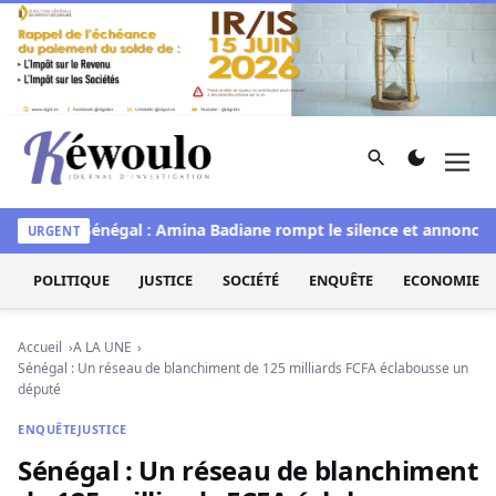
Aller au contenu
Rechercher
Men
Kéwoulo, le premier site d'information et d'investigation d
Miss Sénégal : Amina Badiane rompt le silence et annonce un
URGENT
POLITIQUE
JUSTICE
SOCIÉTÉ
ENQUÊTE
ECONOMIE
Accueil
A LA UNE
Sénégal : Un réseau de blanchiment de 125 milliards FCFA éclabousse un
député
ENQUÊTE
JUSTICE
Sénégal : Un réseau de blanchiment