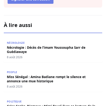
À lire aussi
Nécrologie : Décès de l’imam Youssoupha Sarr de Guédi
NÉCROLOGIE
Nécrologie : Décès de l’imam Youssoupha Sarr de
Guédiawaye
8 août 2026
Miss Sénégal : Amina Badiane rompt le silence et annon
PEOPLE
Miss Sénégal : Amina Badiane rompt le silence et
annonce une mue historique
8 août 2026
Crise Sonko–Diomaye : Mimi Touré livre sa lecture de la s
POLITIQUE