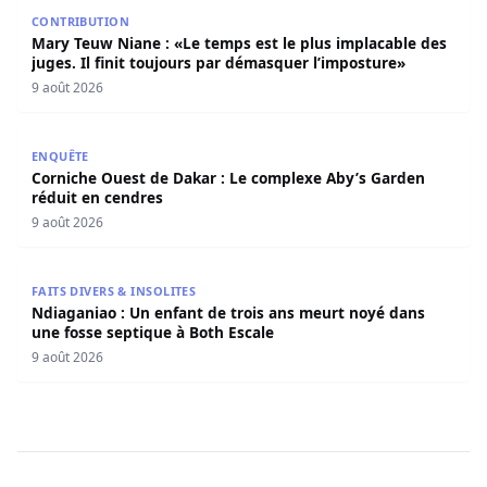
Mary Teuw Niane : «Le temps est le plus implacable des ju
CONTRIBUTION
Mary Teuw Niane : «Le temps est le plus implacable des
juges. Il finit toujours par démasquer l’imposture»
9 août 2026
Corniche Ouest de Dakar : Le complexe Aby’s Garden réd
ENQUÊTE
Corniche Ouest de Dakar : Le complexe Aby’s Garden
réduit en cendres
9 août 2026
Ndiaganiao : Un enfant de trois ans meurt noyé dans une
FAITS DIVERS & INSOLITES
Ndiaganiao : Un enfant de trois ans meurt noyé dans
une fosse septique à Both Escale
9 août 2026