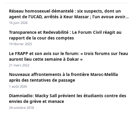
Réseau homosexuel démantelé : six suspects, dont un
agent de l’UCAD, arrêtés à Keur Massar ; l’un avoue avoir
propagé le VIH depuis 2018
16 juin 2026
Transparence et Redevabilité : Le Forum Civil réagit au
rapport de la cour des comptes
19 février 2025
Le FRAPP et son avis sur le forum: « trois forums sur l’eau
auront lieu cette semaine à Dakar »
21 mars 2022
Nouveaux affrontements à la frontière Maroc-Melilla
après des tentatives de passage
1 août 2026
Diamniadio: Macky Sall prévient les étudiants contre des
envies de grève et menace
24 octobre 2018