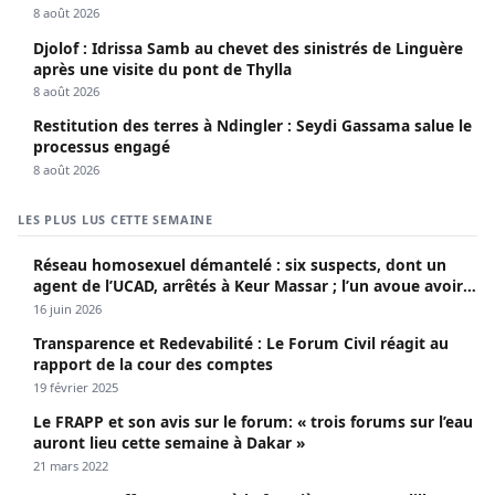
8 août 2026
Djolof : Idrissa Samb au chevet des sinistrés de Linguère
après une visite du pont de Thylla
8 août 2026
Restitution des terres à Ndingler : Seydi Gassama salue le
processus engagé
8 août 2026
LES PLUS LUS CETTE SEMAINE
Réseau homosexuel démantelé : six suspects, dont un
agent de l’UCAD, arrêtés à Keur Massar ; l’un avoue avoir
propagé le VIH depuis 2018
16 juin 2026
Transparence et Redevabilité : Le Forum Civil réagit au
rapport de la cour des comptes
19 février 2025
Le FRAPP et son avis sur le forum: « trois forums sur l’eau
auront lieu cette semaine à Dakar »
21 mars 2022