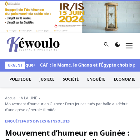
Aller au contenu
Rechercher
Men
Kéwoulo, le premier site d'information et d'investigation d
e historique
CAF : le Maroc, le Ghana et l’Égypte choisis pour 
URGENT
POLITIQUE
JUSTICE
SOCIÉTÉ
ENQUÊTE
ECONOMIE
Accueil
A LA UNE
Mouvement d’humeur en Guinée : Deux jeunes tués par balle au début
d’une grève générale illimitée
ENQUÊTE
FAITS DIVERS & INSOLITES
Mouvement d’humeur en Guinée :