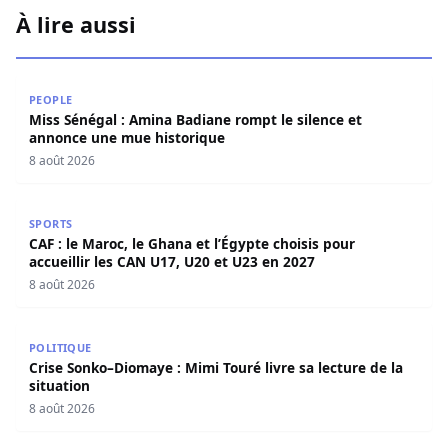
À lire aussi
Miss Sénégal : Amina Badiane rompt le silence et annon
PEOPLE
Miss Sénégal : Amina Badiane rompt le silence et
annonce une mue historique
8 août 2026
CAF : le Maroc, le Ghana et l’Égypte choisis pour accueill
SPORTS
CAF : le Maroc, le Ghana et l’Égypte choisis pour
accueillir les CAN U17, U20 et U23 en 2027
8 août 2026
Crise Sonko–Diomaye : Mimi Touré livre sa lecture de la s
POLITIQUE
Crise Sonko–Diomaye : Mimi Touré livre sa lecture de la
situation
8 août 2026