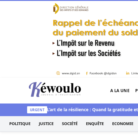
Aller au contenu
A LA UNE
P
Kéwoulo, le premier site d'information et d'inves
 spirituelle
L’art de la résilience : Quand la gratitude et l’acc
URGENT
POLITIQUE
JUSTICE
SOCIÉTÉ
ENQUÊTE
ECONOMIE