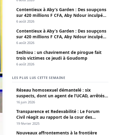
Contentieux à Aby’s Garden : Des soupçons
sur 420 millions F CFA, Aby Ndour inculpée
pour abus de biens sociaux
6 août 2026
Contentieux à Aby’s Garden : Des soupçons
sur 420 millions F CFA, Aby Ndour inculpée
pour abus de biens sociaux
6 août 2026
Sedhiou : un chavirement de pirogue fait
trois victimes ce jeudi à Goudomp
6 août 2026
LES PLUS LUS CETTE SEMAINE
Réseau homosexuel démantelé : six
suspects, dont un agent de l’UCAD, arrêtés à
Keur Massar ; l’un avoue avoir propagé le
16 juin 2026
VIH depuis 2018
Transparence et Redevabilité : Le Forum
Civil réagit au rapport de la cour des
comptes
19 février 2025
Nouveaux affrontements à la frontière