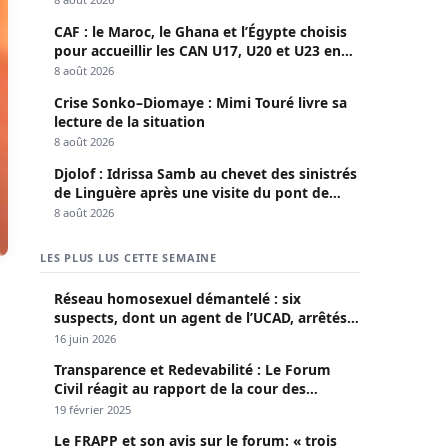
CAF : le Maroc, le Ghana et l’Égypte choisis
pour accueillir les CAN U17, U20 et U23 en
2027
8 août 2026
Crise Sonko–Diomaye : Mimi Touré livre sa
lecture de la situation
8 août 2026
Djolof : Idrissa Samb au chevet des sinistrés
de Linguère après une visite du pont de
Thylla
8 août 2026
LES PLUS LUS CETTE SEMAINE
Réseau homosexuel démantelé : six
suspects, dont un agent de l’UCAD, arrêtés à
Keur Massar ; l’un avoue avoir propagé le
16 juin 2026
VIH depuis 2018
Transparence et Redevabilité : Le Forum
Civil réagit au rapport de la cour des
comptes
19 février 2025
Le FRAPP et son avis sur le forum: « trois