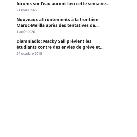
forums sur l’eau auront lieu cette semaine à
Dakar »
21 mars 2022
Nouveaux affrontements à la frontière
Maroc-Melilla après des tentatives de
passage
1 août 2026
Diamniadio: Macky Sall prévient les
étudiants contre des envies de grève et
menace
24 octobre 2018