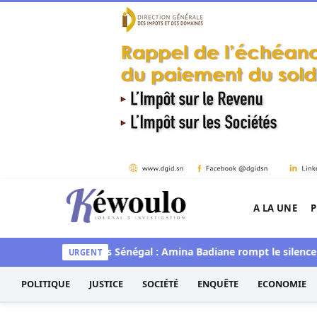
Aller au contenu
A LA UNE
P
Kéwoulo, le premier site d'information et d'inves
Guédiawaye
Miss Sénégal : Amina Badiane rompt le silence et 
URGENT
POLITIQUE
JUSTICE
SOCIÉTÉ
ENQUÊTE
ECONOMIE