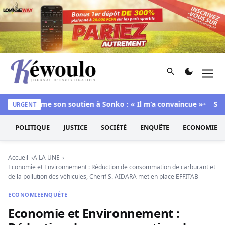
Aller au contenu
Rechercher
Men
Kéwoulo, le premier site d'information et d'investigation d
né assume son soutien à Sonko : « Il m’a convaincue »
Success
URGENT
POLITIQUE
JUSTICE
SOCIÉTÉ
ENQUÊTE
ECONOMIE
Accueil
A LA UNE
Economie et Environnement : Réduction de consommation de carburant et
de la pollution des véhicules, Cherif S. AIDARA met en place EFFITAB
ECONOMIE
ENQUÊTE
Economie et Environnement :