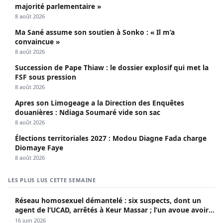
majorité parlementaire »
8 août 2026
Ma Sané assume son soutien à Sonko : « Il m’a
convaincue »
8 août 2026
Succession de Pape Thiaw : le dossier explosif qui met la
FSF sous pression
8 août 2026
Apres son Limogeage a la Direction des Enquêtes
douanières : Ndiaga Soumaré vide son sac
8 août 2026
Élections territoriales 2027 : Modou Diagne Fada charge
Diomaye Faye
8 août 2026
LES PLUS LUS CETTE SEMAINE
Réseau homosexuel démantelé : six suspects, dont un
agent de l’UCAD, arrêtés à Keur Massar ; l’un avoue avoir
propagé le VIH depuis 2018
16 juin 2026