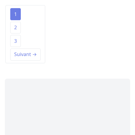
1
2
3
Suivant →