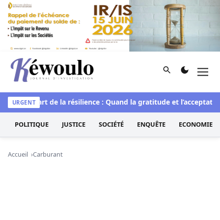
Aller au contenu
Rechercher
Men
Kéwoulo, le premier site d'information et d'investigation d
tuelle
L’art de la résilience : Quand la gratitude et l’acceptatio
URGENT
POLITIQUE
JUSTICE
SOCIÉTÉ
ENQUÊTE
ECONOMIE
Accueil
Carburant