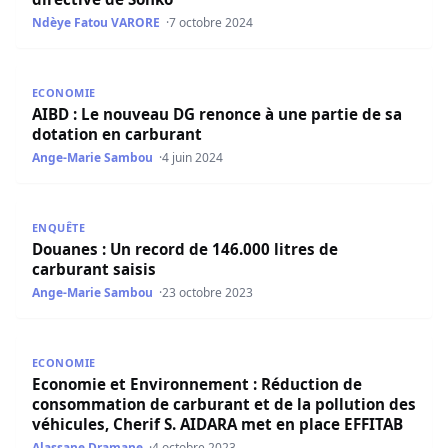
Ndèye Fatou VARORE
7 octobre 2024
AIBD : Le nouveau DG renonce à une partie de sa dotatio
ECONOMIE
AIBD : Le nouveau DG renonce à une partie de sa
dotation en carburant
Ange-Marie Sambou
4 juin 2024
Douanes : Un record de 146.000 litres de carburant saisis
ENQUÊTE
Douanes : Un record de 146.000 litres de
carburant saisis
Ange-Marie Sambou
23 octobre 2023
Economie et Environnement : Réduction de consommation d
ECONOMIE
Economie et Environnement : Réduction de
consommation de carburant et de la pollution des
véhicules, Cherif S. AIDARA met en place EFFITAB
Alassane Dramane
4 octobre 2023