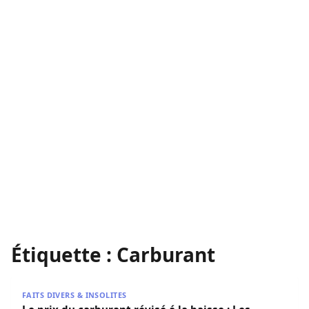
Étiquette :
Carburant
Le prix du carburant révisé á la baisse : Les nouveaux tar
FAITS DIVERS & INSOLITES