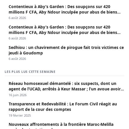
Contentieux à Aby’s Garden : Des soupçons sur 420
millions F CFA, Aby Ndour inculpée pour abus de biens
sociaux
6 août 2026
Contentieux à Aby’s Garden : Des soupçons sur 420
millions F CFA, Aby Ndour inculpée pour abus de biens
sociaux
6 août 2026
Sedhiou : un chavirement de pirogue fait trois victimes ce
jeudi à Goudomp
6 août 2026
LES PLUS LUS CETTE SEMAINE
Réseau homosexuel démantelé : six suspects, dont un
agent de l’UCAD, arrêtés à Keur Massar ; l’un avoue avoir
propagé le VIH depuis 2018
16 juin 2026
Transparence et Redevabilité : Le Forum Civil réagit au
rapport de la cour des comptes
19 février 2025
Nouveaux affrontements à la frontière Maroc-Melilla