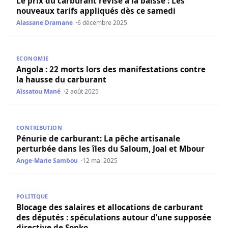
Le prix du carburant révisé á la baisse : Les
nouveaux tarifs appliqués dès ce samedi
Alassane Dramane
6 décembre 2025
Angola : 22 morts lors des manifestations contre la haus
ECONOMIE
Angola : 22 morts lors des manifestations contre
la hausse du carburant
Aïssatou Mané
2 août 2025
Pénurie de carburant: La pêche artisanale perturbée dans
CONTRIBUTION
Pénurie de carburant: La pêche artisanale
perturbée dans les îles du Saloum, Joal et Mbour
Ange-Marie Sambou
12 mai 2025
Blocage des salaires et allocations de carburant des dép
POLITIQUE
Blocage des salaires et allocations de carburant
des députés : spéculations autour d’une supposée
directive de Sonko