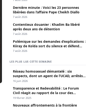
Dernière minute : Voici les 23 personnes
libérées dans l’affaire Pape Cheikh Diallo
7 août 2026
Contentieux douanier : Khadim Ba libéré
après deux ans de détention
7 août 2026
Polémique sur les demandes d’explications :
Kiiray de Kolda sort du silence et défend
Mamadou Lamine Dianté
7 août 2026
LES PLUS LUS CETTE SEMAINE
Réseau homosexuel démantelé : six
suspects, dont un agent de l’UCAD, arrêtés à
Keur Massar ; l’un avoue avoir propagé le
16 juin 2026
VIH depuis 2018
Transparence et Redevabilité : Le Forum
Civil réagit au rapport de la cour des
comptes
19 février 2025
Nouveaux affrontements à la frontière