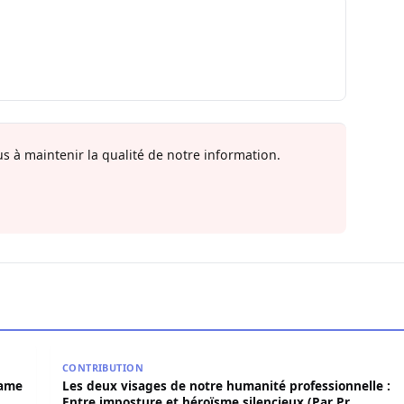
s à maintenir la qualité de notre information.
 Birame Bigué Ndiaye aussi blanchi
Les deux visages de notre humanité professionnelle
CONTRIBUTION
rame
Les deux visages de notre humanité professionnelle :
Entre imposture et héroïsme silencieux (Par Pr