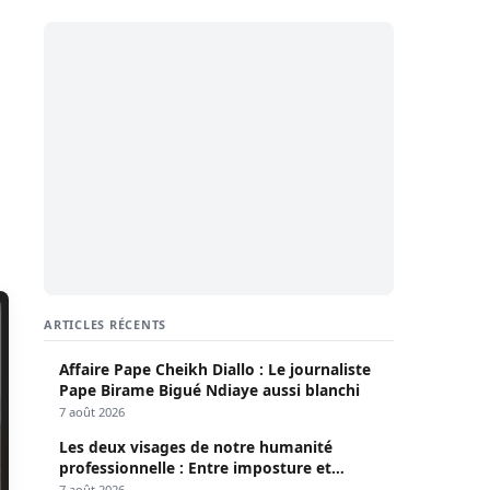
ARTICLES RÉCENTS
Affaire Pape Cheikh Diallo : Le journaliste
Pape Birame Bigué Ndiaye aussi blanchi
7 août 2026
Les deux visages de notre humanité
professionnelle : Entre imposture et
héroïsme silencieux (Par Pr Moussa Seydi)
7 août 2026