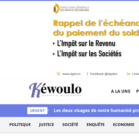
Aller au contenu
A LA UNE
P
Kéwoulo, le premier site d'information et d'inves
ye aussi blanchi
Les deux visages de notre humanité profession
URGENT
POLITIQUE
JUSTICE
SOCIÉTÉ
ENQUÊTE
ECONOMIE