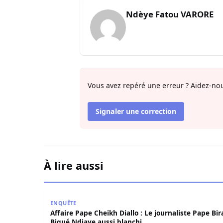
Ndèye Fatou VARORE
Vous avez repéré une erreur ? Aidez-nou
Signaler une correction
À lire aussi
Affaire Pape Cheikh Diallo : Le journaliste Pape
ENQUÊTE
Affaire Pape Cheikh Diallo : Le journaliste Pape Bi
Bigué Ndiaye aussi blanchi