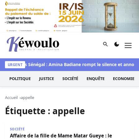
Aller au contenu
Rechercher
Men
Kéwoulo, le premier site d'information et d'investigation d
waye
Miss Sénégal : Amina Badiane rompt le silence et annonc
URGENT
POLITIQUE
JUSTICE
SOCIÉTÉ
ENQUÊTE
ECONOMIE
Accueil
appelle
Étiquette :
appelle
Affaire de la fille de Mame Matar Gueye : le CORED appelle
SOCIÉTÉ
Affaire de la fille de Mame Matar Gueye : le