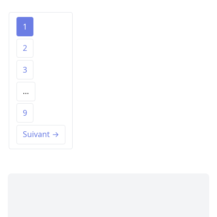
1
2
3
…
9
Suivant →