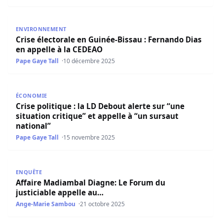
Crise électorale en Guinée-Bissau : Fernando Dias en app
ENVIRONNEMENT
Crise électorale en Guinée-Bissau : Fernando Dias
en appelle à la CEDEAO
Pape Gaye Tall
10 décembre 2025
Crise politique : la LD Debout alerte sur “une situation cr
ÉCONOMIE
Crise politique : la LD Debout alerte sur “une
situation critique” et appelle à “un sursaut
national”
Pape Gaye Tall
15 novembre 2025
Affaire Madiambal Diagne: Le Forum du justiciable appel
ENQUÊTE
Affaire Madiambal Diagne: Le Forum du
justiciable appelle au…
Ange-Marie Sambou
21 octobre 2025