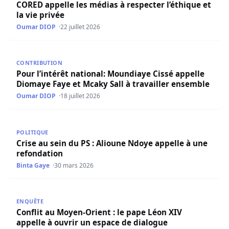
CORED appelle les médias à respecter l’éthique et
la vie privée
Oumar DIOP
22 juillet 2026
Pour l’intérêt national: Moundiaye Cissé appelle Diomaye 
CONTRIBUTION
Pour l’intérêt national: Moundiaye Cissé appelle
Diomaye Faye et Mcaky Sall à travailler ensemble
Oumar DIOP
18 juillet 2026
Crise au sein du PS : Alioune Ndoye appelle à une refond
POLITIQUE
Crise au sein du PS : Alioune Ndoye appelle à une
refondation
Binta Gaye
30 mars 2026
Conflit au Moyen-Orient : le pape Léon XIV appelle à ouvr
ENQUÊTE
Conflit au Moyen-Orient : le pape Léon XIV
appelle à ouvrir un espace de dialogue