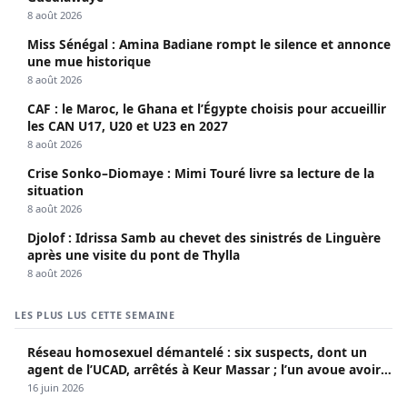
8 août 2026
Miss Sénégal : Amina Badiane rompt le silence et annonce
une mue historique
8 août 2026
CAF : le Maroc, le Ghana et l’Égypte choisis pour accueillir
les CAN U17, U20 et U23 en 2027
8 août 2026
Crise Sonko–Diomaye : Mimi Touré livre sa lecture de la
situation
8 août 2026
Djolof : Idrissa Samb au chevet des sinistrés de Linguère
après une visite du pont de Thylla
8 août 2026
LES PLUS LUS CETTE SEMAINE
Réseau homosexuel démantelé : six suspects, dont un
agent de l’UCAD, arrêtés à Keur Massar ; l’un avoue avoir
propagé le VIH depuis 2018
16 juin 2026