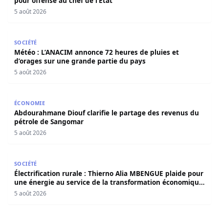
pour offense au chef de l’Etat
5 août 2026
Météo : L’ANACIM annonce 72 heures de pluies et d’orage
SOCIÉTÉ
Météo : L’ANACIM annonce 72 heures de pluies et
d’orages sur une grande partie du pays
5 août 2026
Abdourahmane Diouf clarifie le partage des revenus du
ÉCONOMIE
Abdourahmane Diouf clarifie le partage des revenus du
pétrole de Sangomar
5 août 2026
Électrification rurale : Thierno Alia MBENGUE plaide pou
SOCIÉTÉ
Électrification rurale : Thierno Alia MBENGUE plaide pour
une énergie au service de la transformation économique
et sociale du Sénégal
5 août 2026