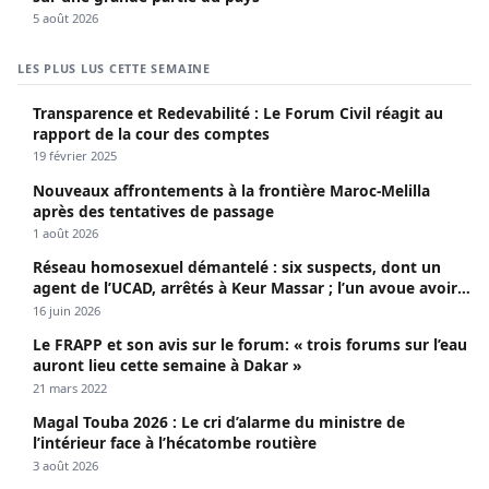
5 août 2026
LES PLUS LUS CETTE SEMAINE
Transparence et Redevabilité : Le Forum Civil réagit au
rapport de la cour des comptes
19 février 2025
Nouveaux affrontements à la frontière Maroc-Melilla
après des tentatives de passage
1 août 2026
Réseau homosexuel démantelé : six suspects, dont un
agent de l’UCAD, arrêtés à Keur Massar ; l’un avoue avoir
propagé le VIH depuis 2018
16 juin 2026
Le FRAPP et son avis sur le forum: « trois forums sur l’eau
auront lieu cette semaine à Dakar »
21 mars 2022
Magal Touba 2026 : Le cri d’alarme du ministre de
l’intérieur face à l’hécatombe routière
3 août 2026