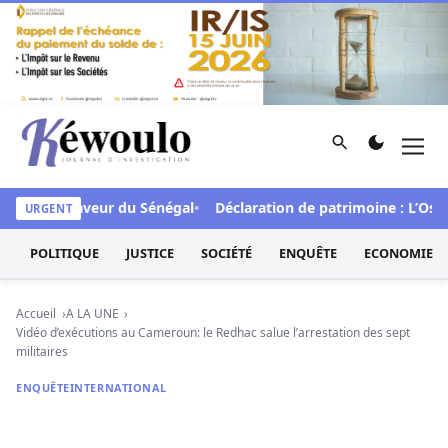
Aller au contenu
Rechercher
Men
Kéwoulo, le premier site d'information et d'investigation d
FCFA en faveur du Sénégal
Déclaration de patrimoine : L’Osidea
URGENT
POLITIQUE
JUSTICE
SOCIÉTÉ
ENQUÊTE
ECONOMIE
Accueil
A LA UNE
Vidéo d’exécutions au Cameroun: le Redhac salue l’arrestation des sept
militaires
ENQUÊTE
INTERNATIONAL