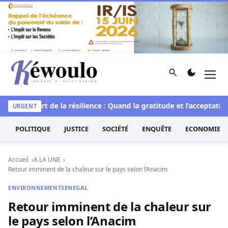
Aller au contenu
Rechercher
Men
Kéwoulo, le premier site d'information et d'investigation d
elle
L’art de la résilience : Quand la gratitude et l’acceptation 
URGENT
POLITIQUE
JUSTICE
SOCIÉTÉ
ENQUÊTE
ECONOMIE
Accueil
A LA UNE
Retour imminent de la chaleur sur le pays selon l’Anacim
ENVIRONNEMENT
SENEGAL
Retour imminent de la chaleur sur
le pays selon l’Anacim