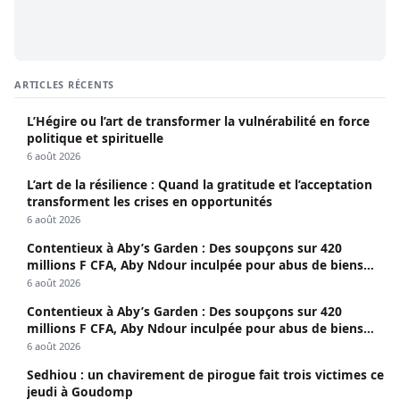
ARTICLES RÉCENTS
L’Hégire ou l’art de transformer la vulnérabilité en force
politique et spirituelle
6 août 2026
L’art de la résilience : Quand la gratitude et l’acceptation
transforment les crises en opportunités
6 août 2026
Contentieux à Aby’s Garden : Des soupçons sur 420
millions F CFA, Aby Ndour inculpée pour abus de biens
sociaux
6 août 2026
Contentieux à Aby’s Garden : Des soupçons sur 420
millions F CFA, Aby Ndour inculpée pour abus de biens
sociaux
6 août 2026
Sedhiou : un chavirement de pirogue fait trois victimes ce
jeudi à Goudomp