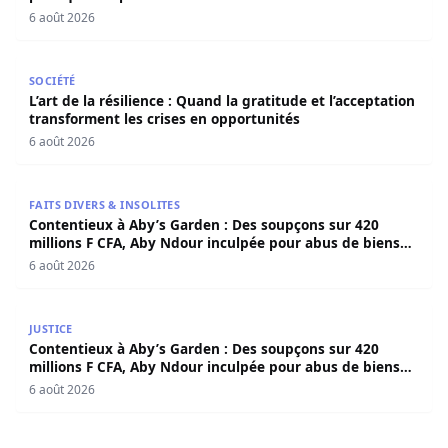
6 août 2026
L’art de la résilience : Quand la gratitude et l’acceptatio
SOCIÉTÉ
L’art de la résilience : Quand la gratitude et l’acceptation
transforment les crises en opportunités
6 août 2026
Contentieux à Aby’s Garden : Des soupçons sur 420 milli
FAITS DIVERS & INSOLITES
Contentieux à Aby’s Garden : Des soupçons sur 420
millions F CFA, Aby Ndour inculpée pour abus de biens
sociaux
6 août 2026
Contentieux à Aby’s Garden : Des soupçons sur 420 milli
JUSTICE
Contentieux à Aby’s Garden : Des soupçons sur 420
millions F CFA, Aby Ndour inculpée pour abus de biens
sociaux
6 août 2026