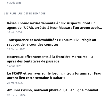
6 août 2026
LES PLUS LUS CETTE SEMAINE
Réseau homosexuel démantelé : six suspects, dont un
agent de l’UCAD, arrêtés à Keur Massar ; l’un avoue avoir
propagé le VIH depuis 2018
16 juin 2026
Transparence et Redevabilité : Le Forum Civil réagit au
rapport de la cour des comptes
19 février 2025
Nouveaux affrontements à la frontière Maroc-Melilla
après des tentatives de passage
1 août 2026
Le FRAPP et son avis sur le forum: « trois forums sur l’eau
auront lieu cette semaine à Dakar »
21 mars 2022
Amunra Casino, nouveau phare du jeu en ligne mondial
28 février 2024