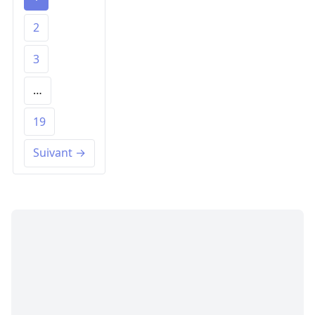
2
3
…
19
Suivant →