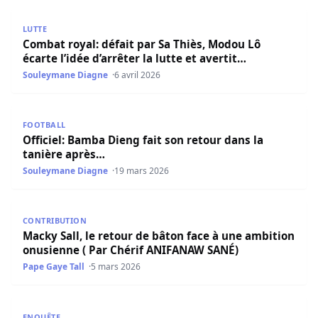
Combat royal: défait par Sa Thiès, Modou Lô écarte l’idée d
LUTTE
Combat royal: défait par Sa Thiès, Modou Lô
écarte l’idée d’arrêter la lutte et avertit…
Souleymane Diagne
6 avril 2026
Officiel: Bamba Dieng fait son retour dans la tanière apr
FOOTBALL
Officiel: Bamba Dieng fait son retour dans la
tanière après…
Souleymane Diagne
19 mars 2026
Macky Sall, le retour de bâton face à une ambition onus
CONTRIBUTION
Macky Sall, le retour de bâton face à une ambition
onusienne ( Par Chérif ANIFANAW SANÉ)
Pape Gaye Tall
5 mars 2026
Retour de Parquet pour Demba Ka, Waly Faye et Bathie Fal
ENQUÊTE