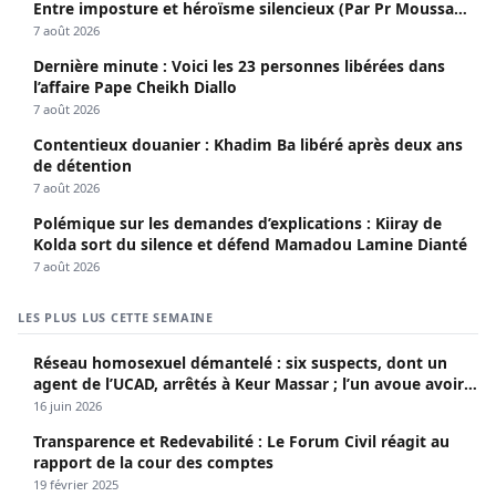
Entre imposture et héroïsme silencieux (Par Pr Moussa
Seydi)
7 août 2026
Dernière minute : Voici les 23 personnes libérées dans
l’affaire Pape Cheikh Diallo
7 août 2026
Contentieux douanier : Khadim Ba libéré après deux ans
de détention
7 août 2026
Polémique sur les demandes d’explications : Kiiray de
Kolda sort du silence et défend Mamadou Lamine Dianté
7 août 2026
LES PLUS LUS CETTE SEMAINE
Réseau homosexuel démantelé : six suspects, dont un
agent de l’UCAD, arrêtés à Keur Massar ; l’un avoue avoir
propagé le VIH depuis 2018
16 juin 2026
Transparence et Redevabilité : Le Forum Civil réagit au
rapport de la cour des comptes
19 février 2025