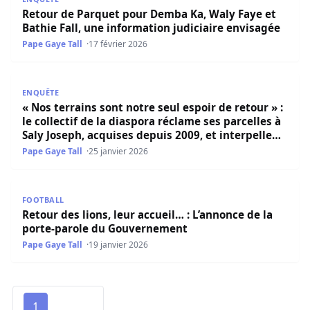
Retour de Parquet pour Demba Ka, Waly Faye et
Bathie Fall, une information judiciaire envisagée
Pape Gaye Tall
17 février 2026
« Nos terrains sont notre seul espoir de retour » : le coll
ENQUÊTE
« Nos terrains sont notre seul espoir de retour » :
le collectif de la diaspora réclame ses parcelles à
Saly Joseph, acquises depuis 2009, et interpelle
l’État du Sénégal
Pape Gaye Tall
25 janvier 2026
Retour des lions, leur accueil… : L’annonce de la porte-
FOOTBALL
Retour des lions, leur accueil… : L’annonce de la
porte-parole du Gouvernement
Pape Gaye Tall
19 janvier 2026
1