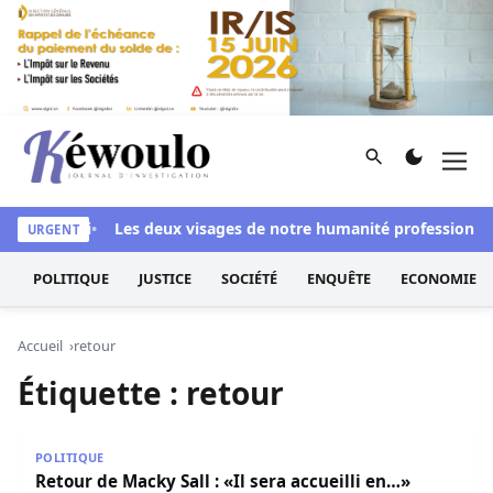
Aller au contenu
Rechercher
Men
Kéwoulo, le premier site d'information et d'investigation d
ssi blanchi
Les deux visages de notre humanité professionnelle
URGENT
POLITIQUE
JUSTICE
SOCIÉTÉ
ENQUÊTE
ECONOMIE
Accueil
retour
Étiquette :
retour
Retour de Macky Sall : «Il sera accueilli en…»
POLITIQUE
Retour de Macky Sall : «Il sera accueilli en…»