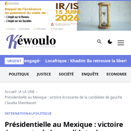
Aller au contenu
Rechercher
Men
Kéwoulo, le premier site d'information et d'investigation d
processus engagé
Locafrique : Khadim Ba retrouve la liberté
L
URGENT
POLITIQUE
JUSTICE
SOCIÉTÉ
ENQUÊTE
ECONOMIE
Accueil
A LA UNE
Présidentielle au Mexique : victoire écrasante de la candidate de gauche
Claudia Sheinbaum
INTERNATIONAL
POLITIQUE
Présidentielle au Mexique : victoire