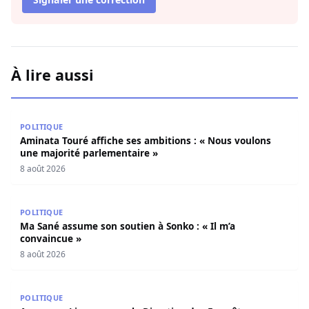
À lire aussi
Aminata Touré affiche ses ambitions : « Nous voulons un
POLITIQUE
Aminata Touré affiche ses ambitions : « Nous voulons
une majorité parlementaire »
8 août 2026
Ma Sané assume son soutien à Sonko : « Il m’a convaincu
POLITIQUE
Ma Sané assume son soutien à Sonko : « Il m’a
convaincue »
8 août 2026
Apres son Limogeage a la Direction des Enquêtes douani
POLITIQUE