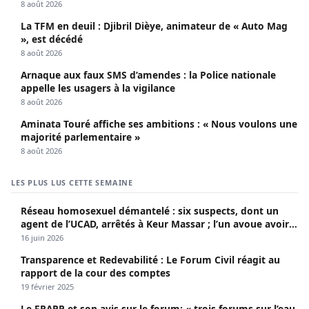
8 août 2026
La TFM en deuil : Djibril Dièye, animateur de « Auto Mag
», est décédé
8 août 2026
Arnaque aux faux SMS d’amendes : la Police nationale
appelle les usagers à la vigilance
8 août 2026
Aminata Touré affiche ses ambitions : « Nous voulons une
majorité parlementaire »
8 août 2026
LES PLUS LUS CETTE SEMAINE
Réseau homosexuel démantelé : six suspects, dont un
agent de l’UCAD, arrêtés à Keur Massar ; l’un avoue avoir
propagé le VIH depuis 2018
16 juin 2026
Transparence et Redevabilité : Le Forum Civil réagit au
rapport de la cour des comptes
19 février 2025
Le FRAPP et son avis sur le forum: « trois forums sur l’eau