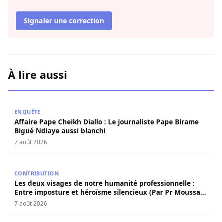
Signaler une correction
À lire aussi
Affaire Pape Cheikh Diallo : Le journaliste Pape Birame B
ENQUÊTE
Affaire Pape Cheikh Diallo : Le journaliste Pape Birame
Bigué Ndiaye aussi blanchi
7 août 2026
Les deux visages de notre humanité professionnelle : Ent
CONTRIBUTION
Les deux visages de notre humanité professionnelle :
Entre imposture et héroïsme silencieux (Par Pr Moussa
Seydi)
7 août 2026