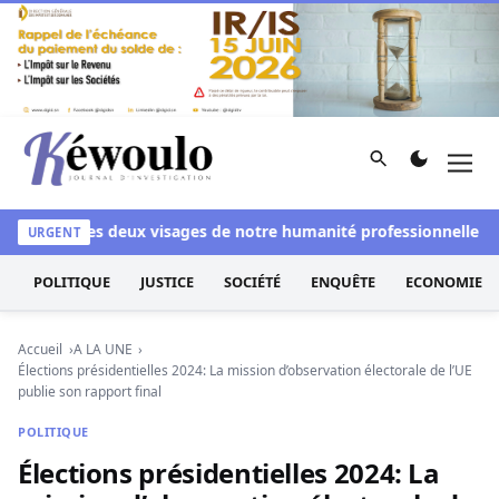
Aller au contenu
Rechercher
Men
Kéwoulo, le premier site d'information et d'investigation d
nchi
Les deux visages de notre humanité professionnelle : Entr
URGENT
POLITIQUE
JUSTICE
SOCIÉTÉ
ENQUÊTE
ECONOMIE
Accueil
A LA UNE
Élections présidentielles 2024: La mission d’observation électorale de l’UE
publie son rapport final
POLITIQUE
Élections présidentielles 2024: La