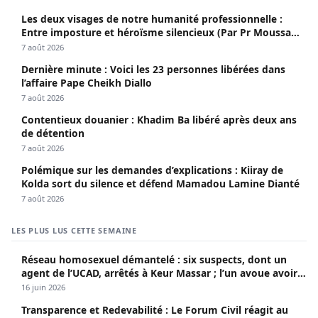
Les deux visages de notre humanité professionnelle :
Entre imposture et héroïsme silencieux (Par Pr Moussa
Seydi)
7 août 2026
Dernière minute : Voici les 23 personnes libérées dans
l’affaire Pape Cheikh Diallo
7 août 2026
Contentieux douanier : Khadim Ba libéré après deux ans
de détention
7 août 2026
Polémique sur les demandes d’explications : Kiiray de
Kolda sort du silence et défend Mamadou Lamine Dianté
7 août 2026
LES PLUS LUS CETTE SEMAINE
Réseau homosexuel démantelé : six suspects, dont un
agent de l’UCAD, arrêtés à Keur Massar ; l’un avoue avoir
propagé le VIH depuis 2018
16 juin 2026
Transparence et Redevabilité : Le Forum Civil réagit au